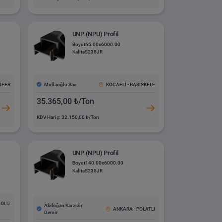
UNP (NPU) Profil
Boyut
65.00x6000.00
Kalite
S235JR
Mollaoğlu Sac
LÜFER
KOCAELİ - BAŞİSKELE
35.365,00 ₺/Ton
KDV Hariç: 32.150,00 ₺/Ton
UNP (NPU) Profil
Boyut
140.00x6000.00
Kalite
S235JR
DOLU
Akdoğan Karasör
ANKARA - POLATLI
Demir