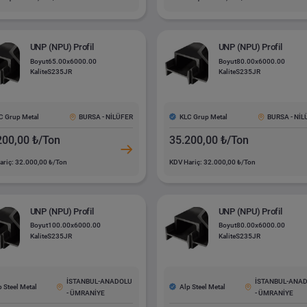
UNP (NPU) Profil
UNP (NPU) Profil
Boyut
65.00x6000.00
Boyut
80.00x6000.00
Kalite
S235JR
Kalite
S235JR
C Grup Metal
KLC Grup Metal
BURSA - NİLÜFER
BURSA - Nİ
200,00 ₺/Ton
35.200,00 ₺/Ton
ariç: 32.000,00 ₺/Ton
KDV Hariç: 32.000,00 ₺/Ton
UNP (NPU) Profil
UNP (NPU) Profil
Boyut
100.00x6000.00
Boyut
80.00x6000.00
Kalite
S235JR
Kalite
S235JR
İSTANBUL-ANADOLU
İSTANBUL-ANA
p Steel Metal
Alp Steel Metal
- ÜMRANİYE
- ÜMRANİYE