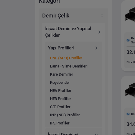
Kategori
Demir Çelik
İnşaat Demiri ve Yapısal
Çelikler
Ke
Sa
Yapı Profilleri
32.
UNP (NPU) Profiller
KDV H
Lama - Silme Demirleri
Kare Demirler
Köşebentler
HEA Profiller
HEB Profiller
CEE Profiller
KL
INP (NPI) Profiller
IPE Profiller
34.
İnşaat Demirleri
KDV H