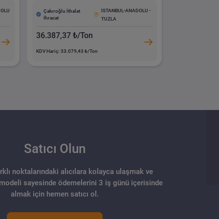
DOLU
İSTANBUL-ANADOLU -
Çakıroğlu İthalat
İhracat
TUZLA
36.387,37 ₺/Ton
KDV Hariç: 33.079,43 ₺/Ton
Satıcı Olun
arklı noktalarındaki alıcılara kolayca ulaşmak ve
 modeli sayesinde ödemelerini 3 iş günü içerisinde
almak için hemen satıcı ol.