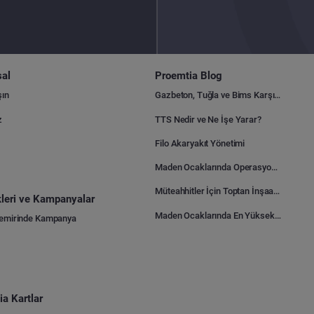
al
Proemtia Blog
şın
Gazbeton, Tuğla ve Bims Karşılaştırması: Hangisi Daha Avantajlı?
z
TTS Nedir ve Ne İşe Yarar?
Filo Akaryakıt Yönetimi
Maden Ocaklarında Operasyonel Verimlilik Nasıl Arttırılır?
Müteahhitler İçin Toptan İnşaat Malzemesi Satın Alma Rehberi
ikleri ve Kampanyalar
Maden Ocaklarında En Yüksek Gider Kalemleri Nelerdir?
Demirinde Kampanya
a Kartlar