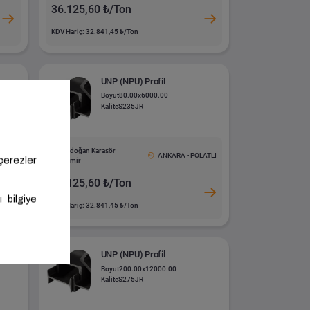
36.125,60 ₺/Ton
KDV Hariç: 32.841,45 ₺/Ton
UNP (NPU) Profil
Boyut
80.00x6000.00
Kalite
S235JR
Akdoğan Karasör
LATLI
ANKARA - POLATLI
Demir
36.125,60 ₺/Ton
KDV Hariç: 32.841,45 ₺/Ton
UNP (NPU) Profil
Boyut
200.00x12000.00
Kalite
S275JR