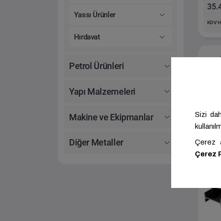
35.
Yassı Ürünler
KDV H
Hırdavat
Petrol Ürünleri
Yapı Malzemeleri
Ak
De
Makine ve Ekipmanlar
36.
Diğer Metaller
KDV H