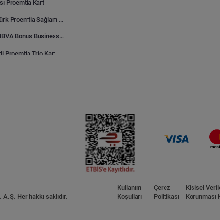
sı Proemtia Kart
Kuveyt Türk Proemtia Sağlam Bayi Kart
Garanti BBVA Bonus Business Proemtia Bayi Kart
di Proemtia Trio Kart
Kullanım
Çerez
Kişisel Veril
A.Ş. Her hakkı saklıdır.
Koşulları
Politikası
Korunması 