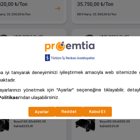
420,00 ₺/Ton
35.750,00 ₺/Ton
ariç: 32.200,00 ₺/Ton
KDV Hariç: 32.500,00 ₺/Ton
UNP (NPU) Profil
UNP (NPU) Profil
Boyut
120.00x6000.00
Boyut
100.00x6000.00
Kalite
S235JR
Kalite
S235JR
doğan Karasör
Akdoğan Karasör
ANKARA - POLATLI
ANKARA - PO
mir
Demir
125,60 ₺/Ton
36.125,60 ₺/Ton
ariç: 32.841,45 ₺/Ton
KDV Hariç: 32.841,45 ₺/Ton
UNP (NPU) Profil
UNP (NPU) Profil
Boyut
160.00x6000.00
Boyut
50.00x6000.00
Kalite
S235JR
Kalite
S235JR