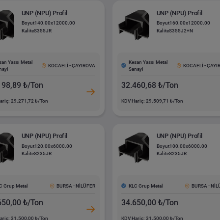
UNP (NPU) Profil
UNP (NPU) Profil
Boyut
140.00x12000.00
Boyut
160.00x12000.00
Kalite
S355JR
Kalite
S355J2+N
san Yassı Metal
Kesan Yassı Metal
KOCAELİ - ÇAYIROVA
KOCAELİ - ÇAY
nayi
Sanayi
198,89 ₺/Ton
32.460,68 ₺/Ton
ariç: 29.271,72 ₺/Ton
KDV Hariç: 29.509,71 ₺/Ton
UNP (NPU) Profil
UNP (NPU) Profil
Boyut
120.00x6000.00
Boyut
100.00x6000.00
Kalite
S235JR
Kalite
S235JR
C Grup Metal
KLC Grup Metal
BURSA - NİLÜFER
BURSA - Nİ
650,00 ₺/Ton
34.650,00 ₺/Ton
ariç: 31.500,00 ₺/Ton
KDV Hariç: 31.500,00 ₺/Ton