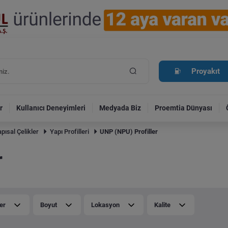
Proyakıt
r
Kullanıcı Deneyimleri
Medyada Biz
Proemtia Dünyası
pısal Çelikler
Yapı Profilleri
UNP (NPU) Profiller
r
er
Boyut
Lokasyon
Kalite