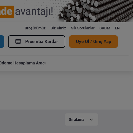
Broşürümüz
Biz Kimiz
Sık Sorulanlar
SKDM
EN
Proemtia Kartlar
Üye Ol / Giriş Yap
Ödeme Hesaplama Aracı
Sıralama