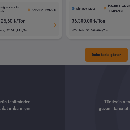
İSTANBUL-ANA
doğan Karasör
Alp Steel Metal
ANKARA - POLATLI
- ÜMRANİYE
mir
125,60 ₺/Ton
36.300,00 ₺/Ton
ariç: 32.841,45 ₺/Ton
KDV Hariç: 33.000,00 ₺/Ton
Daha fazla göster
ürün tesliminden
Türkiye’nin f
ilat imkanı için
güvenli tahsilat