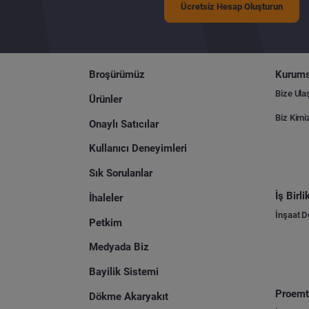
Ücretsiz Hesap Oluşturun
Broşürümüz
Kurums
Bize Ula
Ürünler
Biz Kimi
Onaylı Satıcılar
Kullanıcı Deneyimleri
Sık Sorulanlar
İş Birl
İhaleler
İnşaat 
Petkim
Medyada Biz
Bayilik Sistemi
Proemti
Dökme Akaryakıt