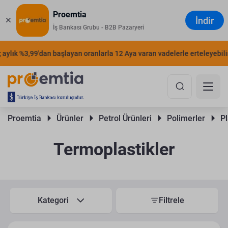
Proemtia
İndir
İş Bankası Grubu - B2B Pazaryeri
aylık %3,99'dan başlayan oranlarla 12 Aya varan vadelerle erteleyebilirs
Proemtia 
Ürünler 
Petrol Ürünleri 
Polimerler 
Pl
Termoplastikler
Kategori
Filtrele