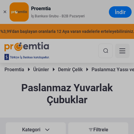
Proemtia
İndir
İş Bankası Grubu - B2B Pazaryeri
,99'dan başlayan oranlarla 12 Aya varan vadelerle erteleyebilirsiniz.
Proemtia 
Ürünler 
Demir Çelik 
Paslanmaz Yassı ve
Paslanmaz Yuvarlak
Çubuklar
Kategori
Filtrele