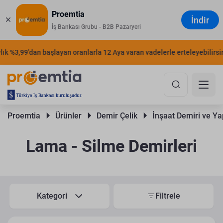
Proemtia
İndir
İş Bankası Grubu - B2B Pazaryeri
 %3,99'dan başlayan oranlarla 12 Aya varan vadelerle erteleyebilirsiniz
Proemtia 
Ürünler 
Demir Çelik 
İnşaat Demiri ve Yap
Lama - Silme Demirleri
Kategori
Filtrele