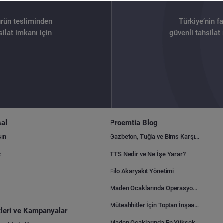
ürün tesliminden
Türkiye’nin f
ilat imkanı için
güvenli tahsilat
al
Proemtia Blog
şın
Gazbeton, Tuğla ve Bims Karşılaştırması: Hangisi Daha Avantajlı?
z
TTS Nedir ve Ne İşe Yarar?
Filo Akaryakıt Yönetimi
Maden Ocaklarında Operasyonel Verimlilik Nasıl Arttırılır?
Müteahhitler İçin Toptan İnşaat Malzemesi Satın Alma Rehberi
ikleri ve Kampanyalar
Maden Ocaklarında En Yüksek Gider Kalemleri Nelerdir?