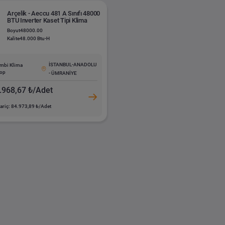
Arçelik - Aeccu 481 A Sınıfı 48000
BTU Inverter Kaset Tipi Klima
Boyut
48000.00
Kalite
48.000 Btu-H
İSTANBUL-ANADOLU
mbi Klima
op
- ÜMRANİYE
.968,67 ₺/Adet
ariç: 84.973,89 ₺/Adet