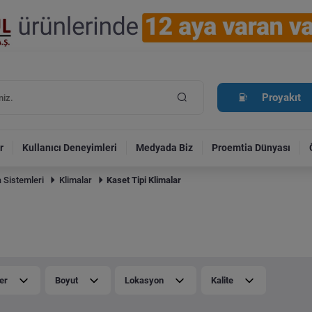
Proyakıt
r
Kullanıcı Deneyimleri
Medyada Biz
Proemtia Dünyası
 Sistemleri
Klimalar
Kaset Tipi Klimalar
er
Boyut
Lokasyon
Kalite