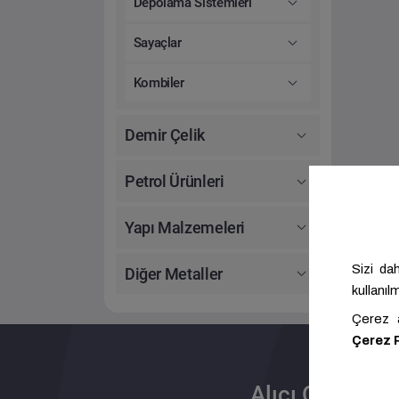
Depolama Sistemleri
Sayaçlar
Kombiler
Demir Çelik
Petrol Ürünleri
Yapı Malzemeleri
Diğer Metaller
Alıcı Olun