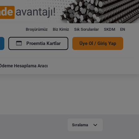
Broşürümüz
Biz Kimiz
Sık Sorulanlar
SKDM
EN
Proemtia Kartlar
Üye Ol / Giriş Yap
Ödeme Hesaplama Aracı
Sıralama