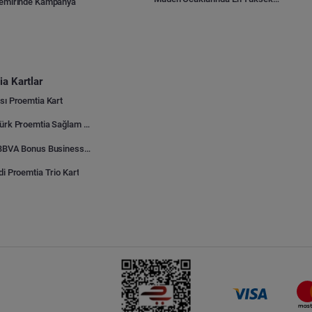
Demirinde Kampanya
a Kartlar
sı Proemtia Kart
Kuveyt Türk Proemtia Sağlam Bayi Kart
Garanti BBVA Bonus Business Proemtia Bayi Kart
di Proemtia Trio Kart