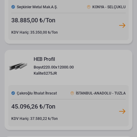
Seçkinler Metal Mak.A.Ş.
KONYA - SELÇUKLU
38.885,00 ₺/Ton
KDV Hariç: 35.350,00 ₺/Ton
HEB Profil
Boyut
220.00x12000.00
Kalite
S275JR
Çakıroğlu İthalat İhracat
İSTANBUL-ANADOLU - TUZLA
45.096,26 ₺/Ton
KDV Hariç: 37.580,22 ₺/Ton