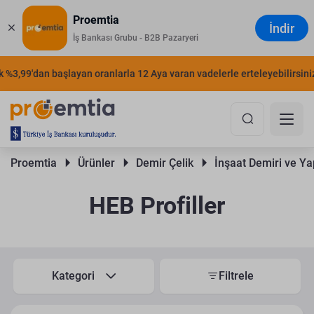
Proemtia
İndir
İş Bankası Grubu - B2B Pazaryeri
%3,99'dan başlayan oranlarla 12 Aya varan vadelerle erteleyebilirsiniz.
Proemtia 
Ürünler 
Demir Çelik 
İnşaat Demiri ve Yap
HEB Profiller
Kategori
Filtrele