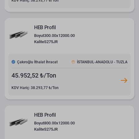
KDV Hariç: 38.293,77 ₺/Ton
HEB Profil
Boyut
300.00x12000.00
Kalite
S275JR
Çakıroğlu İthalat İhracat
İSTANBUL-ANADOLU - TUZLA
45.952,52 ₺/Ton
KDV Hariç: 38.293,77 ₺/Ton
HEB Profil
Boyut
800.00x12000.00
Kalite
S275JR