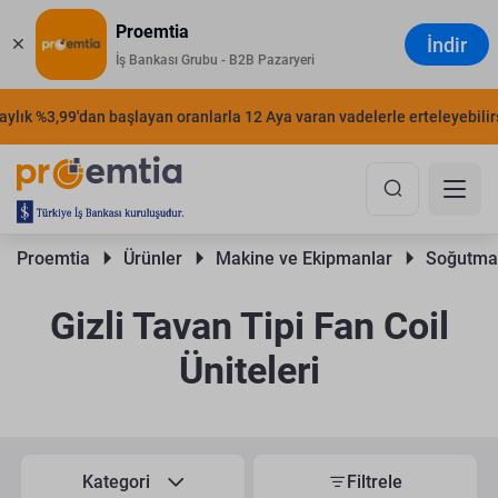
Proemtia
İndir
İş Bankası Grubu - B2B Pazaryeri
ylık %3,99'dan başlayan oranlarla 12 Aya varan vadelerle erteleyebilirsi
Proemtia 
Ürünler 
Makine ve Ekipmanlar 
Soğutma 
Gizli Tavan Tipi Fan Coil
Üniteleri
Kategori
Filtrele