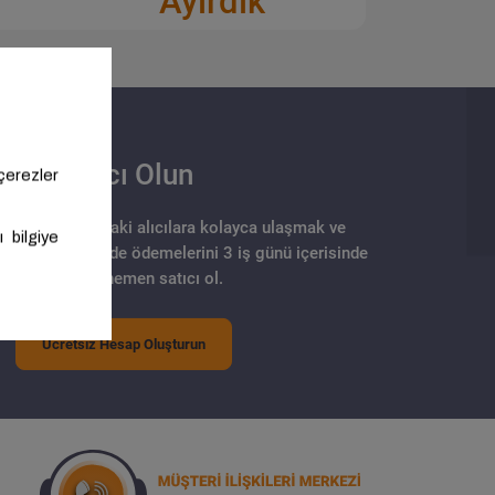
Ayırdık
Satıcı Olun
arklı noktalarındaki alıcılara kolayca ulaşmak ve
 modeli sayesinde ödemelerini 3 iş günü içerisinde
almak için hemen satıcı ol.
Ücretsiz Hesap Oluşturun