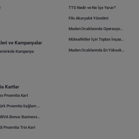
z
TTS Nedir ve Ne İşe Yarar?
Filo Akaryakıt Yönetimi
Maden Ocaklarında Operasyonel Verimlilik Nasıl Arttırılır?
Müteahhitler İçin Toptan İnşaat Malzemesi Satın Alma Rehberi
ikleri ve Kampanyalar
Maden Ocaklarında En Yüksek Gider Kalemleri Nelerdir?
Demirinde Kampanya
a Kartlar
sı Proemtia Kart
Kuveyt Türk Proemtia Sağlam Bayi Kart
Garanti BBVA Bonus Business Proemtia Bayi Kart
di Proemtia Trio Kart