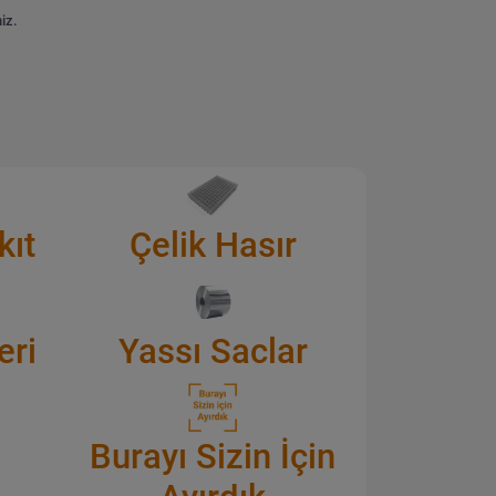
iz.
kıt
Çelik Hasır
eri
Yassı Saclar
Burayı Sizin İçin