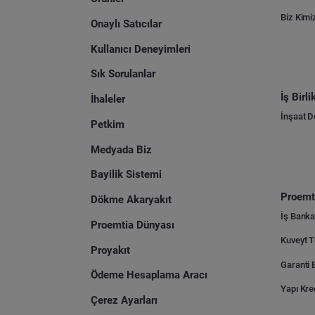
Biz Kimi
Onaylı Satıcılar
Kullanıcı Deneyimleri
Sık Sorulanlar
İş Birl
İhaleler
İnşaat 
Petkim
Medyada Biz
Bayilik Sistemi
Proemti
Dökme Akaryakıt
İş Banka
Proemtia Dünyası
Proyakıt
Ödeme Hesaplama Aracı
Yapı Kre
Çerez Ayarları