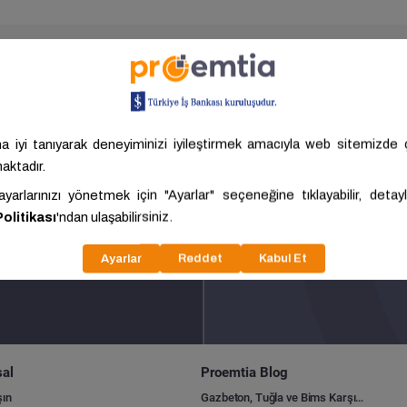
ürün tesliminden
Türkiye’nin f
ilat imkanı için
güvenli tahsilat
al
Proemtia Blog
şın
Gazbeton, Tuğla ve Bims Karşılaştırması: Hangisi Daha Avantajlı?