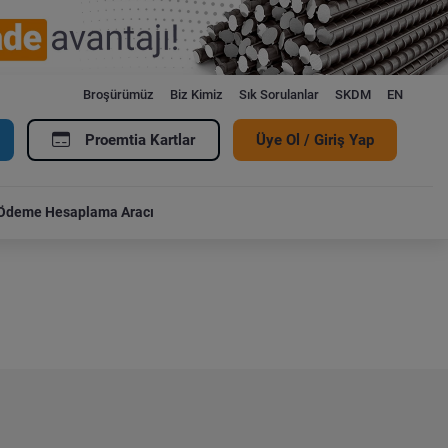
Broşürümüz
Biz Kimiz
Sık Sorulanlar
SKDM
EN
Proemtia Kartlar
Üye Ol / Giriş Yap
Ödeme Hesaplama Aracı