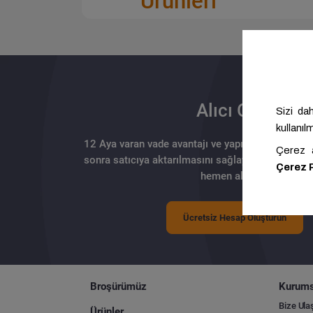
Ürünleri
Alıcı Olun
12 Aya varan vade avantajı ve yapılan ödemenin 
sonra satıcıya aktarılmasını sağlayan güvenli tahs
hemen alıcı ol.
Ücretsiz Hesap Oluşturun
Broşürümüz
Kurums
Bize Ula
Ürünler