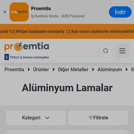
Proemtia
İndir
İş Bankası Grubu - B2B Pazaryeri
ylık %3,99'dan başlayan oranlarla 12 Aya varan vadelerle erteleyebilirsi
Proemtia 
Ürünler 
Diğer Metaller 
Alüminyum 
S
Alüminyum Lamalar
Kategori
Filtrele