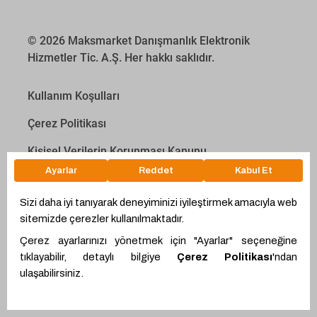
© 2026 Maksmarket Danışmanlık Elektronik
Hizmetler Tic. A.Ş. Her hakkı saklıdır.
Kullanım Koşulları
Çerez Politikası
Kişisel Verilerin Korunması Kanunu
İletişim Aydınlatma Metni
Proyakıt
Ödeme Hesaplama Aracı
WhatsApp
Teklif Hattı
Ürünler
Alıcı Ol
Giriş Yap
Proemtia Kartlar