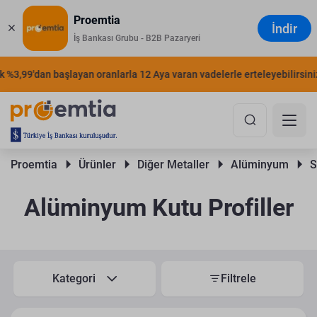
Proemtia
İndir
İş Bankası Grubu - B2B Pazaryeri
 %3,99'dan başlayan oranlarla 12 Aya varan vadelerle erteleyebilirsiniz.
Proemtia 
Ürünler 
Diğer Metaller 
Alüminyum 
S
Alüminyum Kutu Profiller
Kategori
Filtrele