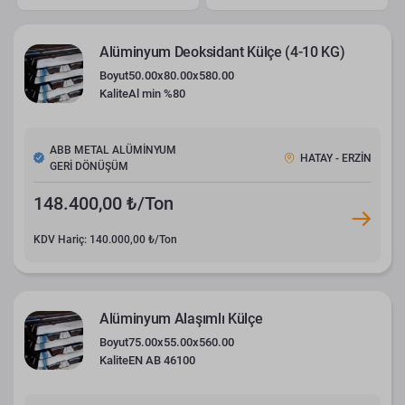
Alüminyum Deoksidant Külçe (4-10 KG)
Boyut
50.00x80.00x580.00
Kalite
Al min %80
ABB METAL ALÜMİNYUM
HATAY - ERZİN
GERİ DÖNÜŞÜM
148.400,00 ₺/Ton
KDV Hariç: 140.000,00 ₺/Ton
Alüminyum Alaşımlı Külçe
Boyut
75.00x55.00x560.00
Kalite
EN AB 46100