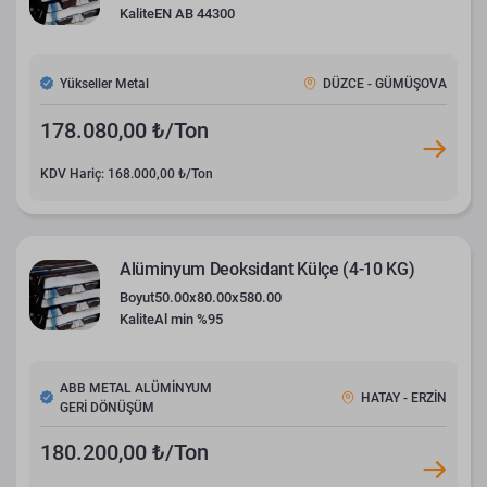
Kalite
EN AB 44300
Yükseller Metal
DÜZCE - GÜMÜŞOVA
178.080,00 ₺/Ton
KDV Hariç: 168.000,00 ₺/Ton
Alüminyum Deoksidant Külçe (4-10 KG)
Boyut
50.00x80.00x580.00
Kalite
Al min %95
ABB METAL ALÜMİNYUM
HATAY - ERZİN
GERİ DÖNÜŞÜM
180.200,00 ₺/Ton