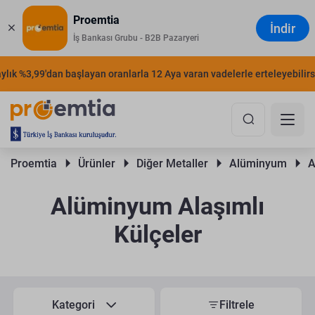
Proemtia
İndir
İş Bankası Grubu - B2B Pazaryeri
lık %3,99'dan başlayan oranlarla 12 Aya varan vadelerle erteleyebilirsin
Proemtia 
Ürünler 
Diğer Metaller 
Alüminyum 
A
Alüminyum Alaşımlı
Külçeler
Kategori
Filtrele