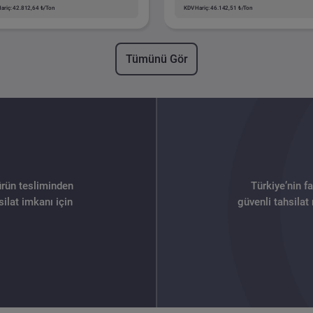
ariç: 42.812,64 ₺/Ton
KDV Hariç: 46.142,51 ₺/Ton
Tümünü Gör
ürün tesliminden
Türkiye’nin f
ilat imkanı için
güvenli tahsilat