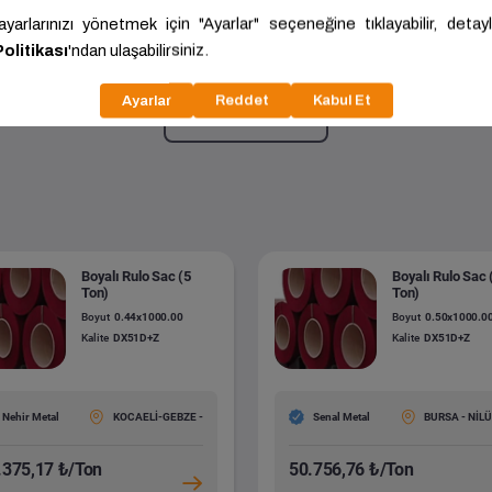
 Desenli Paket Sac
1.50x1000.00x2000.00
Kalite:
S235JR
Daha fazla göster
Boyalı Rulo Sac (5
Boyalı Rulo Sac 
Ton)
Ton)
Boyut
0.44x1000.00
Boyut
0.50x1000.0
Kalite
DX51D+Z
Kalite
DX51D+Z
Nehir Metal
KOCAELİ-GEBZE -
Senal Metal
BURSA - NİL
.375,17 ₺/Ton
50.756,76 ₺/Ton