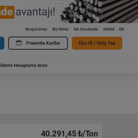
Broşürümüz
Biz Kimiz
Sık Sorulanlar
SKDM
EN
Proemtia Kartlar
Üye Ol / Giriş Yap
Ödeme Hesaplama Aracı
40.291,45 ₺/Ton