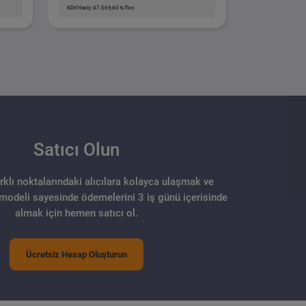
KDV Hariç: 47.569,60 ₺/Ton
Satıcı Olun
arklı noktalarındaki alıcılara kolayca ulaşmak ve
 modeli sayesinde ödemelerini 3 iş günü içerisinde
almak için hemen satıcı ol.
Ücretsiz Hesap Oluşturun