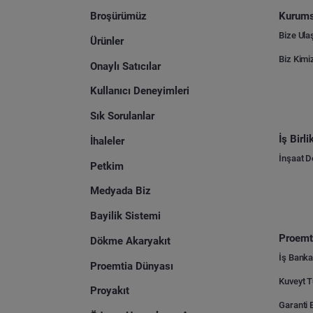
Broşürümüz
Kurums
Bize Ula
Ürünler
Biz Kimi
Onaylı Satıcılar
Kullanıcı Deneyimleri
Sık Sorulanlar
İş Birl
İhaleler
İnşaat 
Petkim
Medyada Biz
Bayilik Sistemi
Proemti
Dökme Akaryakıt
İş Banka
Proemtia Dünyası
Proyakıt