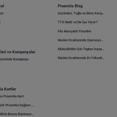
al
Proemtia Blog
şın
Gazbeton, Tuğla ve Bims Karşılaştırması: Hangisi Daha Avantajlı?
z
TTS Nedir ve Ne İşe Yarar?
Filo Akaryakıt Yönetimi
Maden Ocaklarında Operasyonel Verimlilik Nasıl Arttırılır?
Müteahhitler İçin Toptan İnşaat Malzemesi Satın Alma Rehberi
ikleri ve Kampanyalar
Maden Ocaklarında En Yüksek Gider Kalemleri Nelerdir?
Demirinde Kampanya
a Kartlar
sı Proemtia Kart
Kuveyt Türk Proemtia Sağlam Bayi Kart
Garanti BBVA Bonus Business Proemtia Bayi Kart