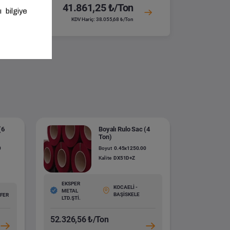
41.861,25 ₺/Ton
KDV Hariç: 38.055,68 ₺/Ton
(6
Boyalı Rulo Sac (4
Ton)
0
Boyut
0.45x1250.00
Kalite
DX51D+Z
EKSPER
KOCAELİ -
METAL
BAŞİSKELE
ÜFER
LTD.ŞTİ.
52.326,56 ₺/Ton