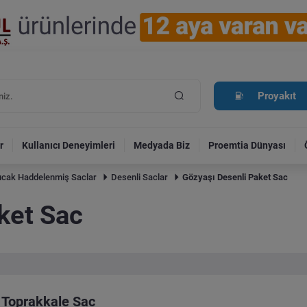
Proyakıt
r
Kullanıcı Deneyimleri
Medyada Biz
Proemtia Dünyası
ıcak Haddelenmiş Saclar
Desenli Saclar
Gözyaşı Desenli Paket Sac
ket Sac
Toprakkale Sac