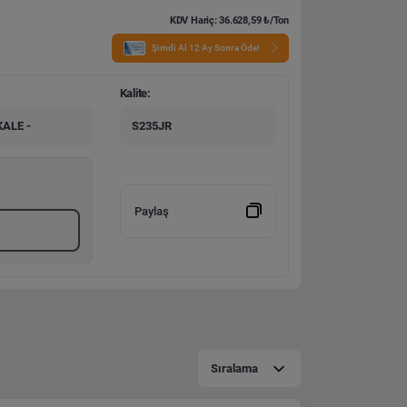
KDV Hariç: 36.628,59 ₺/Ton
Şimdi Al 12 Ay Sonra Öde!
Kalite:
ALE -
S235JR
Paylaş
Sıralama