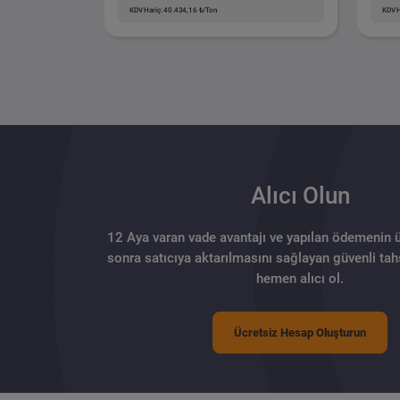
KDV Hariç: 40.434,16 ₺/Ton
KDV H
Alıcı Olun
12 Aya varan vade avantajı ve yapılan ödemenin 
sonra satıcıya aktarılmasını sağlayan güvenli tahs
hemen alıcı ol.
Ücretsiz Hesap Oluşturun