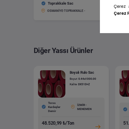
Toprakkale Sac
Gözyaşı
Boyut:
OSMANİYE-TOPRAKKALE -
Diğer Yassı Ürünler
Boyalı Rulo Sac
Boyut
0.44x1000.00
Kalite
DX51D+Z
Toros
İZMİR -
Kardeşler
MENEMEN
Demir
48.520,99 ₺/Ton
51