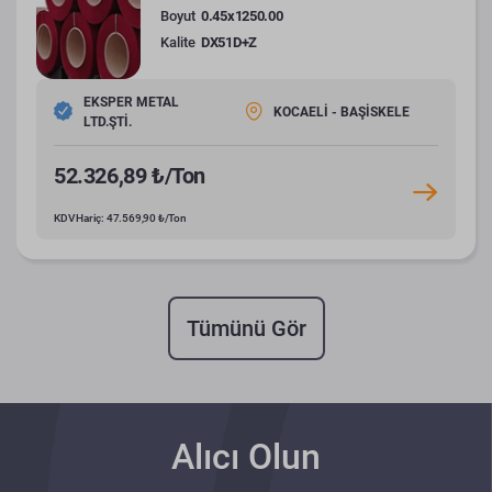
Boyut
0.45x1250.00
Kalite
DX51D+Z
EKSPER METAL
KOCAELİ - BAŞİSKELE
LTD.ŞTİ.
52.326,89 ₺/Ton
KDV Hariç: 47.569,90 ₺/Ton
Tümünü Gör
Alıcı Olun