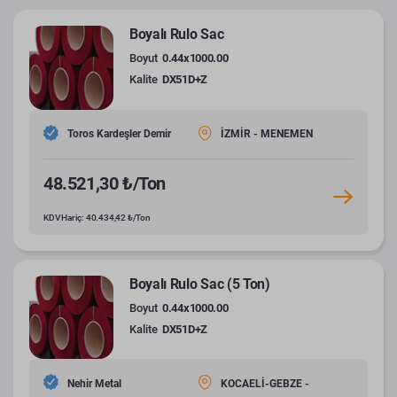
Boyalı Rulo Sac
Boyut
0.44x1000.00
Kalite
DX51D+Z
Toros Kardeşler Demir
İZMİR - MENEMEN
48.521,30 ₺/Ton
KDV Hariç: 40.434,42 ₺/Ton
Boyalı Rulo Sac (5 Ton)
Boyut
0.44x1000.00
Kalite
DX51D+Z
Nehir Metal
KOCAELİ-GEBZE -