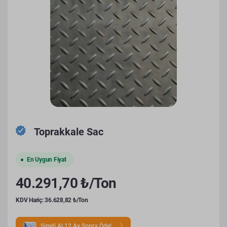
Toprakkale Sac
En Uygun Fiyat
40.291,70 ₺/Ton
KDV Hariç: 36.628,82 ₺/Ton
Şimdi Al 12 Ay Sonra Öde!