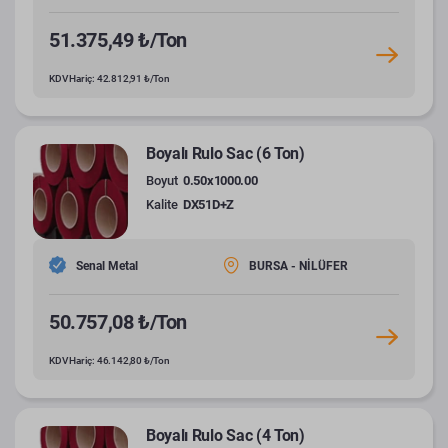
51.375,49 ₺/Ton
KDV Hariç: 42.812,91 ₺/Ton
Boyalı Rulo Sac (6 Ton)
Boyut
0.50x1000.00
Kalite
DX51D+Z
Senal Metal
BURSA - NİLÜFER
50.757,08 ₺/Ton
KDV Hariç: 46.142,80 ₺/Ton
Boyalı Rulo Sac (4 Ton)