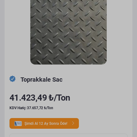
Toprakkale Sac
41.423,49 ₺/Ton
KDV Hariç: 37.657,72 ₺/Ton
Şimdi Al 12 Ay Sonra Öde!