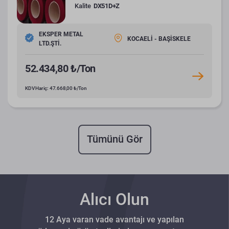
Kalite
DX51D+Z
EKSPER METAL
KOCAELİ - BAŞİSKELE
LTD.ŞTİ.
52.434,80 ₺/Ton
KDV Hariç: 47.668,00 ₺/Ton
Tümünü Gör
Alıcı Olun
12 Aya varan vade avantajı ve yapılan