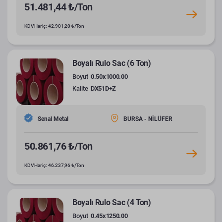
51.481,44 ₺/Ton
KDV Hariç: 42.901,20 ₺/Ton
Boyalı Rulo Sac (6 Ton)
Boyut
0.50x1000.00
Kalite
DX51D+Z
Senal Metal
BURSA - NİLÜFER
50.861,76 ₺/Ton
KDV Hariç: 46.237,96 ₺/Ton
Boyalı Rulo Sac (4 Ton)
Boyut
0.45x1250.00