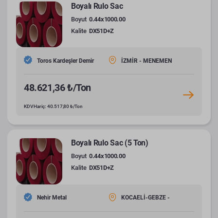
Boyalı Rulo Sac
Boyut
0.44x1000.00
Kalite
DX51D+Z
Toros Kardeşler Demir
İZMİR - MENEMEN
48.621,36 ₺/Ton
KDV Hariç: 40.517,80 ₺/Ton
Boyalı Rulo Sac (5 Ton)
Boyut
0.44x1000.00
Kalite
DX51D+Z
Nehir Metal
KOCAELİ-GEBZE -