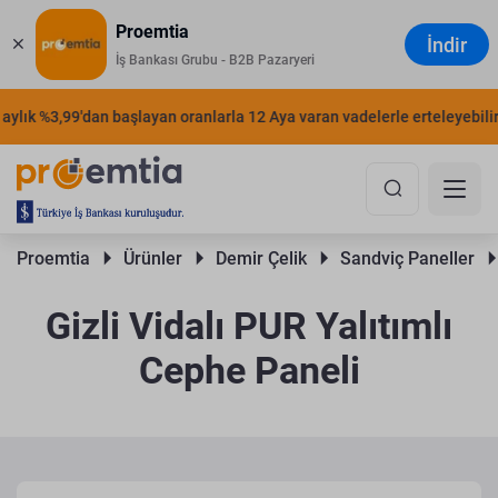
Proemtia
İndir
İş Bankası Grubu - B2B Pazaryeri
ylık %3,99'dan başlayan oranlarla 12 Aya varan vadelerle erteleyebilirsi
Proemtia 
Ürünler 
Demir Çelik 
Sandviç Paneller 
Gizli Vidalı PUR Yalıtımlı
Cephe Paneli