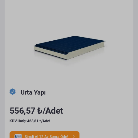
Urta Yapı
556,57 ₺/Adet
KDV Hariç: 463,81 ₺/Adet
Şimdi Al 12 Ay Sonra Öde!