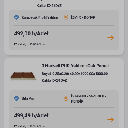
Kalite
DX51D+Z
Karabacak Profil Yalıtım
İZMİR - KONAK
492,00 ₺/Adet
KDV Hariç: 410,00 ₺/Adet
3 Hadveli PUR Yalıtımlı Çatı Paneli
Boyut
0.25x0.20x40.00x1000.00x1000.00
Kalite
DX51D+Z
İSTANBUL-ANADOLU -
Urta Yapı
PENDİK
499,49 ₺/Adet
KDV Hariç: 416,24 ₺/Adet