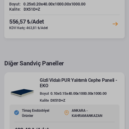
Boyut:
0.25x0.20x40.00x1000.00x1000.00
Kalite:
DX51D+Z
556,57 ₺/Adet
KDV Hariç: 463,81 ₺/Adet
Diğer Sandviç Paneller
Gizli Vidalı PUR Yalıtımlı Cephe Paneli -
EKO
Boyut
0.10x0.15x40.00x1000.00x1000.00
Kalite
DX51D+Z
Timaş Endüstriyel
ANKARA -
Ürünler
KAHRAMANKAZAN