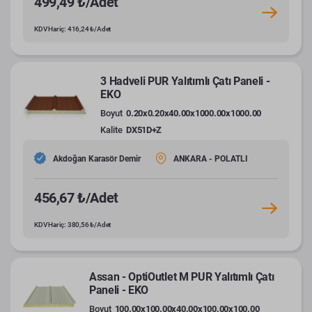
499,49 ₺/Adet
KDV Hariç: 416,24 ₺/Adet
3 Hadveli PUR Yalıtımlı Çatı Paneli -
EKO
Boyut
0.20x0.20x40.00x1000.00x1000.00
Kalite
DX51D+Z
Akdoğan Karasör Demir
ANKARA - POLATLI
456,67 ₺/Adet
KDV Hariç: 380,56 ₺/Adet
Assan - OptiOutlet M PUR Yalıtımlı Çatı
Paneli - EKO
Boyut
100.00x100.00x40.00x100.00x100.00