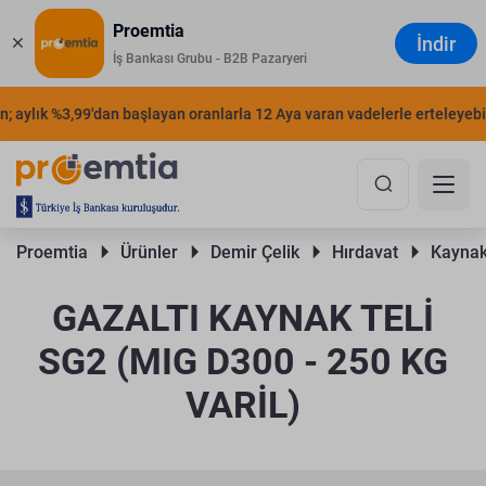
Proemtia
İndir
İş Bankası Grubu - B2B Pazaryeri
 aylık %3,99'dan başlayan oranlarla 12 Aya varan vadelerle erteleyebilir
Proemtia 
Ürünler 
Demir Çelik 
Hırdavat 
Kaynak 
GAZALTI KAYNAK TELİ
SG2 (MIG D300 - 250 KG
VARİL)