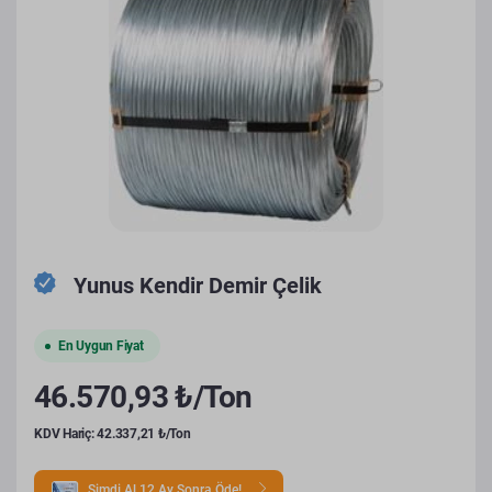
Yunus Kendir Demir Çelik
En Uygun Fiyat
46.570,93 ₺/Ton
KDV Hariç: 42.337,21 ₺/Ton
Şimdi Al 12 Ay Sonra Öde!