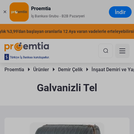
Proemtia
İndir
İş Bankası Grubu - B2B Pazaryeri
k %3,99'dan başlayan oranlarla 12 Aya varan vadelerle erteleyebilirsiniz
Proemtia 
Ürünler 
Demir Çelik 
İnşaat Demiri ve Yap
Galvanizli Tel