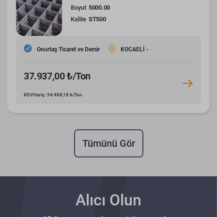
Boyut
5000.00
Kalite
ST500
Onurtaş Ticaret ve Demir
KOCAELİ -
37.937,00 ₺/Ton
KDV Hariç: 34.488,18 ₺/Ton
Tümünü Gör
Alıcı Olun