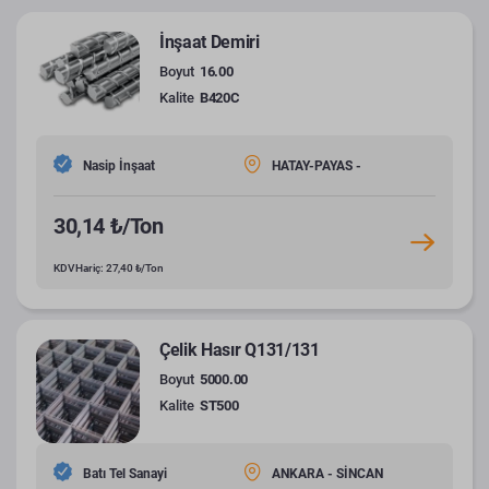
İnşaat Demiri
Boyut
16.00
Kalite
B420C
Nasip İnşaat
HATAY-PAYAS -
30,14 ₺/Ton
KDV Hariç: 27,40 ₺/Ton
Çelik Hasır Q131/131
Boyut
5000.00
Kalite
ST500
Batı Tel Sanayi
ANKARA - SİNCAN