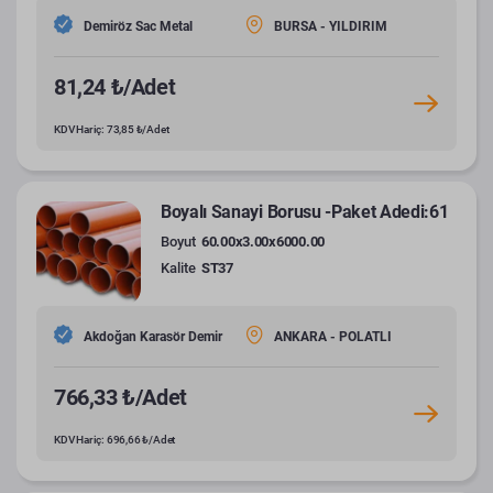
Demiröz Sac Metal
BURSA - YILDIRIM
81,24 ₺/Adet
KDV Hariç: 73,85 ₺/Adet
Boyalı Sanayi Borusu -Paket Adedi:61
Boyut
60.00x3.00x6000.00
Kalite
ST37
Akdoğan Karasör Demir
ANKARA - POLATLI
766,33 ₺/Adet
KDV Hariç: 696,66 ₺/Adet