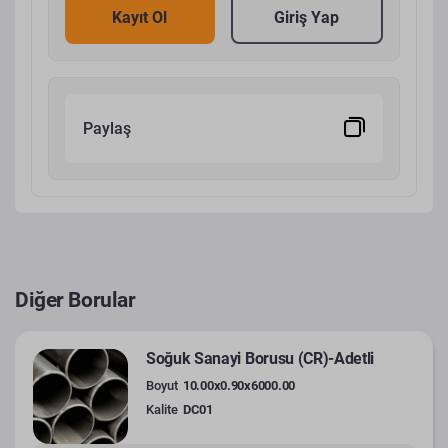
Kayıt Ol
Giriş Yap
Paylaş
Diğer Borular
Soğuk Sanayi Borusu (CR)-Adetli
Boyut
10.00x0.90x6000.00
Kalite
DC01