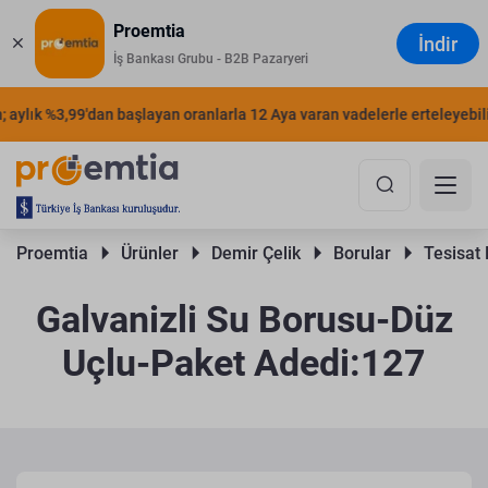
Proemtia
İndir
İş Bankası Grubu - B2B Pazaryeri
aylık %3,99'dan başlayan oranlarla 12 Aya varan vadelerle erteleyebilirs
Proemtia 
Ürünler 
Demir Çelik 
Borular 
Tesisat 
Galvanizli Su Borusu-Düz
Uçlu-Paket Adedi:127