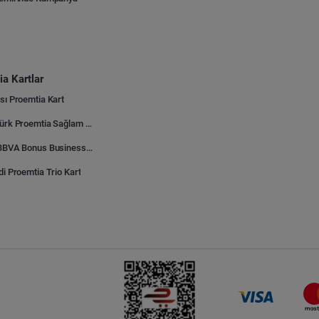
a Kartlar
sı Proemtia Kart
Kuveyt Türk Proemtia Sağlam Bayi Kart
Garanti BBVA Bonus Business Proemtia Bayi Kart
di Proemtia Trio Kart