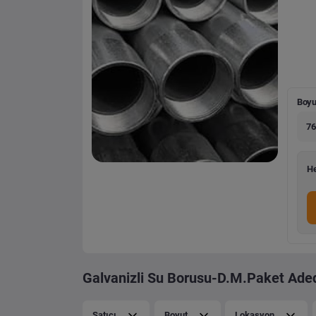
Boyu
76
He
Galvanizli Su Borusu-D.M.Paket Adedi
Satıcı
Boyut
Lokasyon