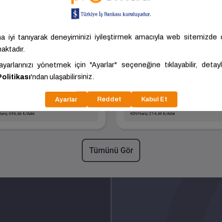
Boyalı Sanayi Borusu -
Siyah Sanayi Borusu 
Paket Adedi:61
Paket Adedi:271
Boyut
60.00x3.00x6000.00
Boyut
21.00x2.00x6000.0
Kalite
ST37
Kalite
ST37
Akdoğan
ANKARA -
Akdoğan
ANKARA -
Karasör Demir
POLATLI
Karasör Demir
POLATLI
6,33 ₺/Adet
235,88 ₺/Adet
ariç: 696,66 ₺/Adet
KDV Hariç: 214,44 ₺/Adet
Tümünü Gör