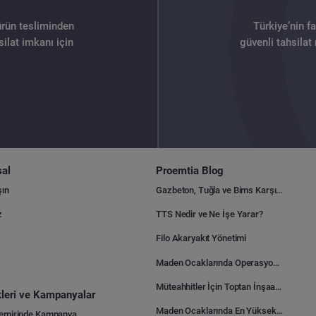
ürün tesliminden
Türkiye’nin f
ilat imkanı için
güvenli tahsilat
al
Proemtia Blog
şın
Gazbeton, Tuğla ve Bims Karşılaştırması: Hangisi Daha Avantajlı?
z
TTS Nedir ve Ne İşe Yarar?
Filo Akaryakıt Yönetimi
Maden Ocaklarında Operasyonel Verimlilik Nasıl Arttırılır?
Müteahhitler İçin Toptan İnşaat Malzemesi Satın Alma Rehberi
ikleri ve Kampanyalar
Maden Ocaklarında En Yüksek Gider Kalemleri Nelerdir?
Demirinde Kampanya