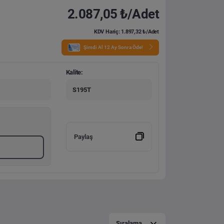
2.087,05 ₺/Adet
KDV Hariç: 1.897,32 ₺/Adet
Şimdi Al 12 Ay Sonra Öde!
Kalite:
S195T
Paylaş
Sıralama