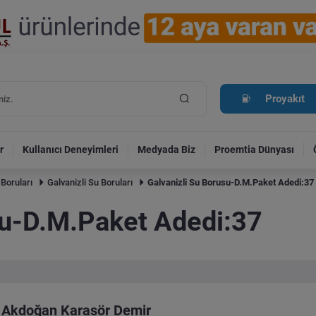
Proyakıt
r
Kullanıcı Deneyimleri
Medyada Biz
Proemtia Dünyası
 Boruları
Galvanizli Su Boruları
Galvanizli Su Borusu-D.M.Paket Adedi:37
su-D.M.Paket Adedi:37
Akdoğan Karasör Demir