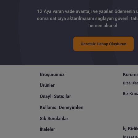
12 Aya varan vade avantajı ve yapılan ödemenin 
sonra satıcıya aktarılmasını sağlayan güvenli tahs
hemen alıcı ol.
Ücretsiz Hesap Oluşturun
Broşürümüz
Kurums
Bize Ula
Ürünler
Biz Kimi
Onaylı Satıcılar
Kullanıcı Deneyimleri
Sık Sorulanlar
İş Birl
İhaleler
İnşaat 