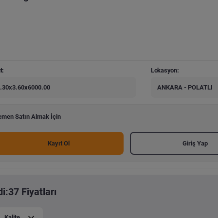
t:
Lokasyon:
.30x3.60x6000.00
ANKARA - POLATLI
men Satın Almak İçin
Kayıt Ol
Giriş Yap
:37 Fiyatları
Kalite