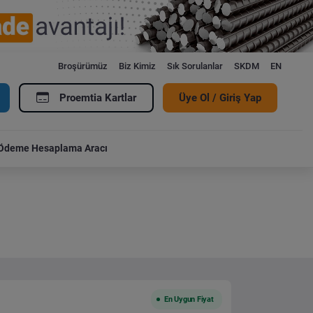
Broşürümüz
Biz Kimiz
Sık Sorulanlar
SKDM
EN
Proemtia Kartlar
Üye Ol / Giriş Yap
Ödeme Hesaplama Aracı
En Uygun Fiyat