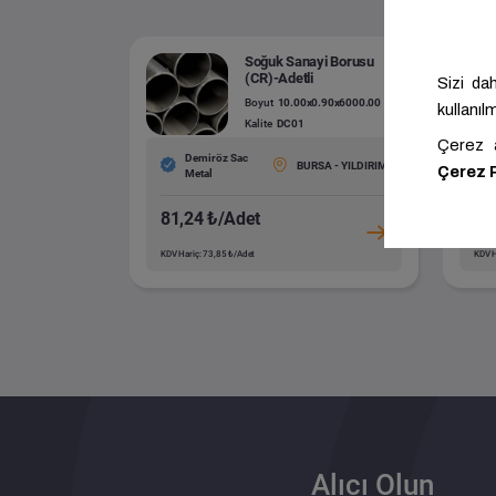
Soğuk Sanayi Borusu
(CR)-Adetli
Boyut
10.00x0.90x6000.00
Kalite
DC01
Demiröz Sac
BURSA - YILDIRIM
Metal
81,24 ₺/Adet
76
KDV Hariç: 73,85 ₺/Adet
KDV H
Alıcı Olun