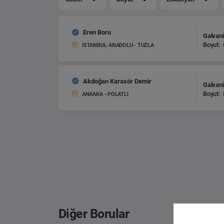
Eren Boru
Galvani
Boyut:
İSTANBUL-ANADOLU - TUZLA
Akdoğan Karasör Demir
Galvani
Boyut:
ANKARA - POLATLI
Diğer Borular