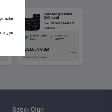
(HR)-
Siyah Sanayi Borusu
(HR)-Adetli
0
Boyut
32.00x1.50x6000.00
Kalite
ST37
Erensan Demir
SAKARYA -
Çelik
ARİFİYE
253,63 ₺/Adet
KDV Hariç: 230,57 ₺/Adet
Satıcı Olun