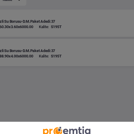
zli Su Borusu-D.M.Paket Adedi:37
60.30x3.60x6000.00
Kalite:
S195T
zli Su Borusu-D.M.Paket Adedi:37
88.90x4.00x6000.00
Kalite:
S195T