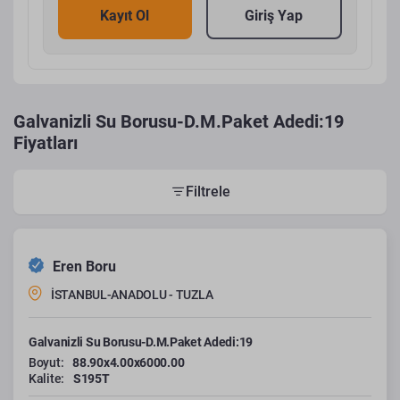
Kayıt Ol
Giriş Yap
Galvanizli Su Borusu-D.M.Paket Adedi:19
Fiyatları
Filtrele
Eren Boru
İSTANBUL-ANADOLU - TUZLA
Galvanizli Su Borusu-D.M.Paket Adedi:19
Boyut:
88.90x4.00x6000.00
Kalite:
S195T