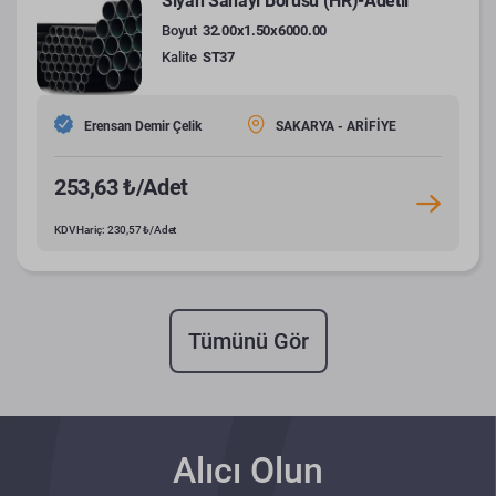
Siyah Sanayi Borusu (HR)-Adetli
Boyut
32.00x1.50x6000.00
Kalite
ST37
Erensan Demir Çelik
SAKARYA - ARİFİYE
253,63 ₺/Adet
KDV Hariç: 230,57 ₺/Adet
Tümünü Gör
Alıcı Olun