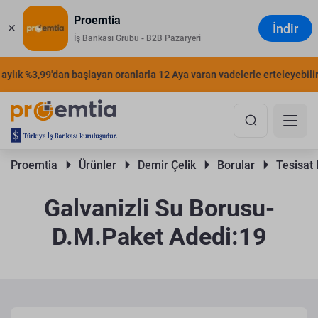
Proemtia
İndir
İş Bankası Grubu - B2B Pazaryeri
lık %3,99'dan başlayan oranlarla 12 Aya varan vadelerle erteleyebilirsi
Proemtia 
Ürünler 
Demir Çelik 
Borular 
Tesisat 
Galvanizli Su Borusu-
D.M.Paket Adedi:19