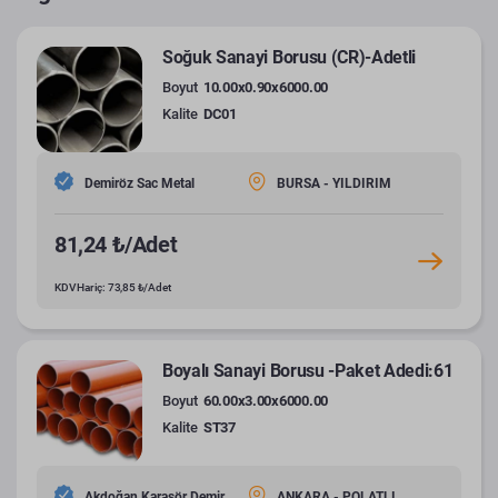
Soğuk Sanayi Borusu (CR)-Adetli
Boyut
10.00x0.90x6000.00
Kalite
DC01
Demiröz Sac Metal
BURSA - YILDIRIM
81,24 ₺/Adet
KDV Hariç: 73,85 ₺/Adet
Boyalı Sanayi Borusu -Paket Adedi:61
Boyut
60.00x3.00x6000.00
Kalite
ST37
Akdoğan Karasör Demir
ANKARA - POLATLI