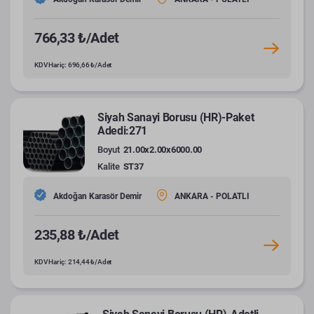
766,33 ₺/Adet
KDV Hariç: 696,66 ₺/Adet
Siyah Sanayi Borusu (HR)-Paket
Adedi:271
Boyut
21.00x2.00x6000.00
Kalite
ST37
Akdoğan Karasör Demir
ANKARA - POLATLI
235,88 ₺/Adet
KDV Hariç: 214,44 ₺/Adet