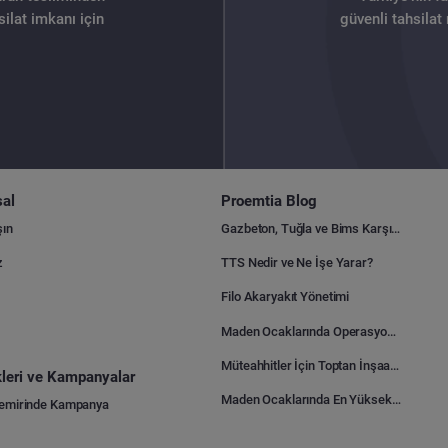
ilat imkanı için
güvenli tahsilat
al
Proemtia Blog
şın
Gazbeton, Tuğla ve Bims Karşılaştırması: Hangisi Daha Avantajlı?
z
TTS Nedir ve Ne İşe Yarar?
Filo Akaryakıt Yönetimi
Maden Ocaklarında Operasyonel Verimlilik Nasıl Arttırılır?
Müteahhitler İçin Toptan İnşaat Malzemesi Satın Alma Rehberi
ikleri ve Kampanyalar
Maden Ocaklarında En Yüksek Gider Kalemleri Nelerdir?
Demirinde Kampanya