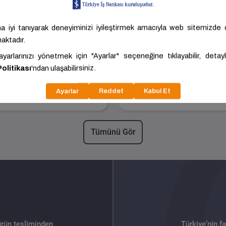
Boyalı Sanayi Borusu -
Siyah Sanayi Borusu 
Paket Adedi:61
Paket Adedi:271
Boyut
60.00x3.00x6000.00
Boyut
21.00x2.00x6000.0
Kalite
ST37
Kalite
ST37
Akdoğan
ANKARA -
Akdoğan
ANKARA -
Karasör Demir
POLATLI
Karasör Demir
POLATLI
6,33 ₺/Adet
235,88 ₺/Adet
ariç: 696,66 ₺/Adet
KDV Hariç: 214,44 ₺/Adet
Tümünü Gör
ürün tesliminden
Türkiye’nin f