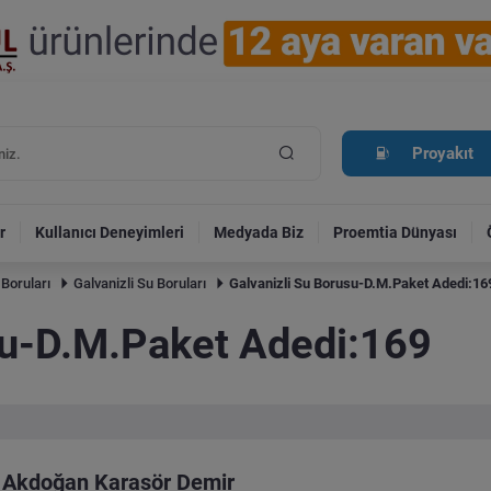
Proyakıt
r
Kullanıcı Deneyimleri
Medyada Biz
Proemtia Dünyası
 Boruları
Galvanizli Su Boruları
Galvanizli Su Borusu-D.M.Paket Adedi:16
su-D.M.Paket Adedi:169
Akdoğan Karasör Demir