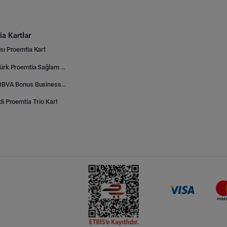
a Kartlar
sı Proemtia Kart
Kuveyt Türk Proemtia Sağlam Bayi Kart
Garanti BBVA Bonus Business Proemtia Bayi Kart
di Proemtia Trio Kart