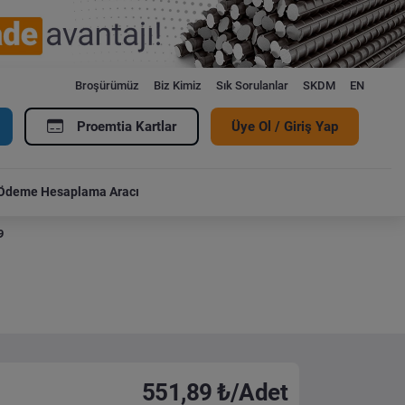
Broşürümüz
Biz Kimiz
Sık Sorulanlar
SKDM
EN
Proemtia Kartlar
Üye Ol / Giriş Yap
Ödeme Hesaplama Aracı
9
551,89 ₺/Adet