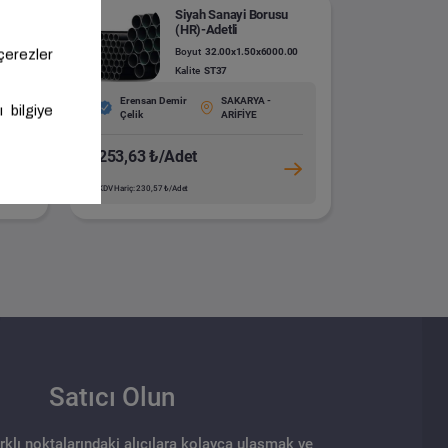
(HR)-
Siyah Sanayi Borusu
(HR)-Adetli
0
Boyut
32.00x1.50x6000.00
Kalite
ST37
Erensan Demir
SAKARYA -
Çelik
ARİFİYE
253,63 ₺/Adet
KDV Hariç: 230,57 ₺/Adet
Satıcı Olun
arklı noktalarındaki alıcılara kolayca ulaşmak ve