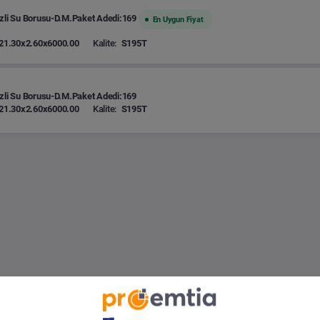
zli Su Borusu-D.M.Paket Adedi:169
En Uygun Fiyat
21.30x2.60x6000.00
Kalite:
S195T
zli Su Borusu-D.M.Paket Adedi:169
21.30x2.60x6000.00
Kalite:
S195T