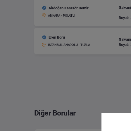
Galvani
Akdoğan Karasör Demir
ANKARA - POLATLI
Boyut:
Eren Boru
Galvani
Boyut:
İSTANBUL-ANADOLU - TUZLA
Diğer Borular