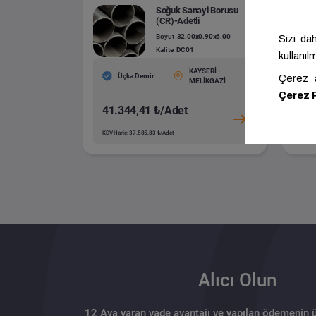
Soğuk Sanayi Borusu
(CR)-Adetli
Boyut
32.00x0.90x6.00
Kalite
DC01
KAYSERİ -
Üçka Demir
MELİKGAZİ
41.344,41 ₺/Adet
76
KDV Hariç: 37.585,83 ₺/Adet
KDV H
Alıcı Olun
12 Aya varan vade avantajı ve yapılan ödemenin 