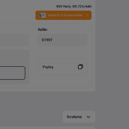
KDV Hariç: 501,72 ₺/Adet
Şimdi Al 12 Ay Sonra Öde!
Kalite:
S195T
Paylaş
Sıralama