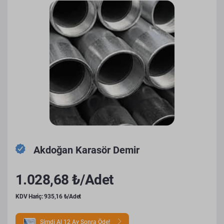
Akdoğan Karasör Demir
1.028,68 ₺/Adet
KDV Hariç: 935,16 ₺/Adet
Şimdi Al 12 Ay Sonra Öde!