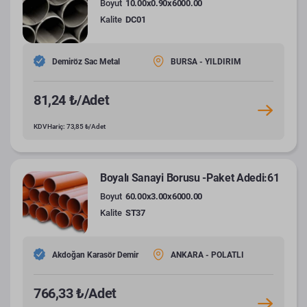
Boyut
10.00x0.90x6000.00
Kalite
DC01
Demiröz Sac Metal
BURSA - YILDIRIM
81,24 ₺/Adet
KDV Hariç: 73,85 ₺/Adet
Boyalı Sanayi Borusu -Paket Adedi:61
Boyut
60.00x3.00x6000.00
Kalite
ST37
Akdoğan Karasör Demir
ANKARA - POLATLI
766,33 ₺/Adet