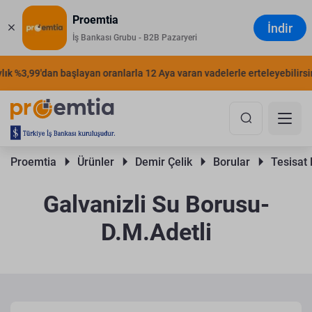
Proemtia
İndir
İş Bankası Grubu - B2B Pazaryeri
 %3,99'dan başlayan oranlarla 12 Aya varan vadelerle erteleyebilirsiniz
Proemtia 
Ürünler 
Demir Çelik 
Borular 
Tesisat 
Galvanizli Su Borusu-
D.M.Adetli