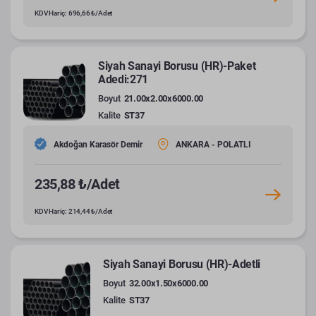
KDV Hariç: 696,66 ₺/Adet
Siyah Sanayi Borusu (HR)-Paket
Adedi:271
Boyut
21.00x2.00x6000.00
Kalite
ST37
Akdoğan Karasör Demir
ANKARA - POLATLI
235,88 ₺/Adet
KDV Hariç: 214,44 ₺/Adet
Siyah Sanayi Borusu (HR)-Adetli
Boyut
32.00x1.50x6000.00
Kalite
ST37