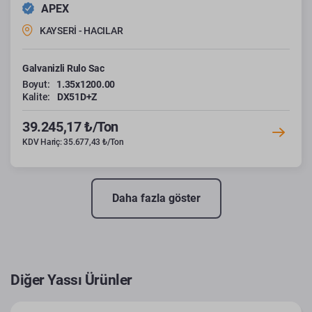
APEX
KAYSERİ - HACILAR
Galvanizli Rulo Sac
Boyut:
1.35x1200.00
Kalite:
DX51D+Z
39.245,17 ₺/Ton
KDV Hariç: 35.677,43 ₺/Ton
Daha fazla göster
Diğer Yassı Ürünler