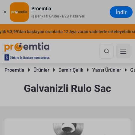
Proemtia
İndir
İş Bankası Grubu - B2B Pazaryeri
k %3,99'dan başlayan oranlarla 12 Aya varan vadelerle erteleyebilirsiniz
Proemtia 
Ürünler 
Demir Çelik 
Yassı Ürünler 
Ga
Galvanizli Rulo Sac