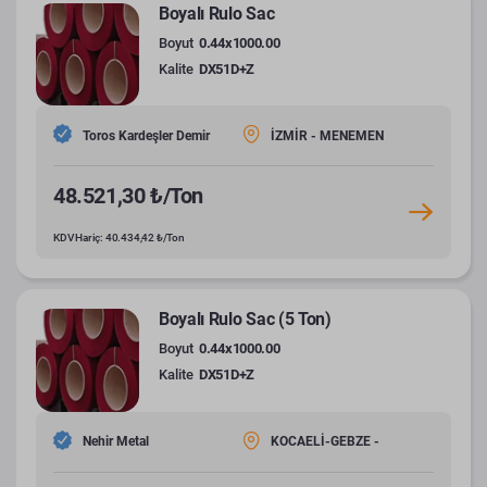
Boyalı Rulo Sac
Boyut
0.44x1000.00
Kalite
DX51D+Z
Toros Kardeşler Demir
İZMİR - MENEMEN
48.521,30 ₺/Ton
KDV Hariç: 40.434,42 ₺/Ton
Boyalı Rulo Sac (5 Ton)
Boyut
0.44x1000.00
Kalite
DX51D+Z
Nehir Metal
KOCAELİ-GEBZE -