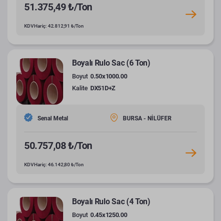
51.375,49 ₺/Ton
KDV Hariç: 42.812,91 ₺/Ton
Boyalı Rulo Sac (6 Ton)
Boyut
0.50x1000.00
Kalite
DX51D+Z
Senal Metal
BURSA - NİLÜFER
50.757,08 ₺/Ton
KDV Hariç: 46.142,80 ₺/Ton
Boyalı Rulo Sac (4 Ton)
Boyut
0.45x1250.00