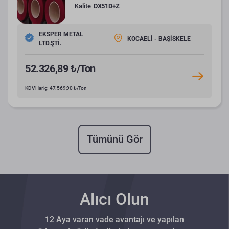
Kalite
DX51D+Z
EKSPER METAL
KOCAELİ - BAŞİSKELE
LTD.ŞTİ.
52.326,89 ₺/Ton
KDV Hariç: 47.569,90 ₺/Ton
Tümünü Gör
Alıcı Olun
12 Aya varan vade avantajı ve yapılan