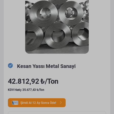
Kesan Yassı Metal Sanayi
42.812,92 ₺/Ton
KDV Hariç: 35.677,43 ₺/Ton
Şimdi Al 12 Ay Sonra Öde!