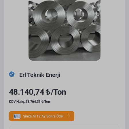
Erl Teknik Enerji
48.140,74 ₺/Ton
KDV Hariç: 43.764,31 ₺/Ton
Şimdi Al 12 Ay Sonra Öde!