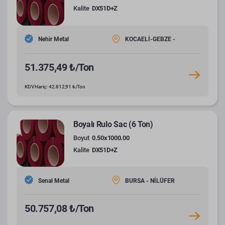
Kalite
DX51D+Z
Nehir Metal
KOCAELİ-GEBZE -
51.375,49 ₺/Ton
KDV Hariç: 42.812,91 ₺/Ton
Boyalı Rulo Sac (6 Ton)
Boyut
0.50x1000.00
Kalite
DX51D+Z
Senal Metal
BURSA - NİLÜFER
50.757,08 ₺/Ton