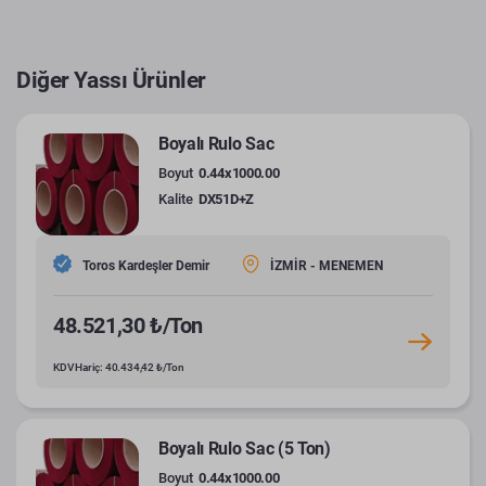
Diğer Yassı Ürünler
Boyalı Rulo Sac
Boyut
0.44x1000.00
Kalite
DX51D+Z
Toros Kardeşler Demir
İZMİR - MENEMEN
48.521,30 ₺/Ton
KDV Hariç: 40.434,42 ₺/Ton
Boyalı Rulo Sac (5 Ton)
Boyut
0.44x1000.00