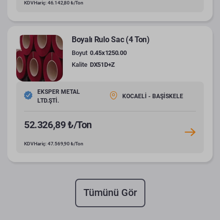
KDV Hariç: 46.142,80 ₺/Ton
Boyalı Rulo Sac (4 Ton)
Boyut
0.45x1250.00
Kalite
DX51D+Z
EKSPER METAL
KOCAELİ - BAŞİSKELE
LTD.ŞTİ.
52.326,89 ₺/Ton
KDV Hariç: 47.569,90 ₺/Ton
Tümünü Gör