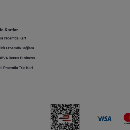
a Kartlar
sı Proemtia Kart
Kuveyt Türk Proemtia Sağlam Bayi Kart
Garanti BBVA Bonus Business Proemtia Bayi Kart
di Proemtia Trio Kart