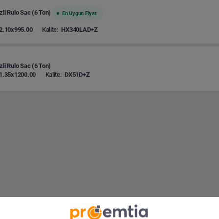
zli Rulo Sac (6 Ton)
En Uygun Fiyat
2.10x995.00
Kalite:
HX340LAD+Z
zli Rulo Sac (6 Ton)
1.35x1200.00
Kalite:
DX51D+Z