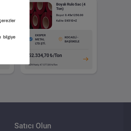
(6
Boyalı Rulo Sac (4
Ton)
0
Boyut
0.45x1250.00
Kalite
DX51D+Z
EKSPER
KOCAELİ -
METAL
BAŞİSKELE
ÜFER
LTD.ŞTİ.
52.334,70 ₺/Ton
KDV Hariç: 47.577,00 ₺/Ton
Satıcı Olun