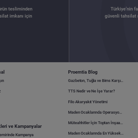
ürün tesliminden
Türkiye’nin f
ilat imkanı için
güvenli tahsilat
al
Proemtia Blog
şın
Gazbeton, Tuğla ve Bims Karşılaştırması: Hangisi Daha Avantajlı?
z
TTS Nedir ve Ne İşe Yarar?
Filo Akaryakıt Yönetimi
Maden Ocaklarında Operasyonel Verimlilik Nasıl Arttırılır?
Müteahhitler İçin Toptan İnşaat Malzemesi Satın Alma Rehberi
ikleri ve Kampanyalar
Maden Ocaklarında En Yüksek Gider Kalemleri Nelerdir?
Demirinde Kampanya