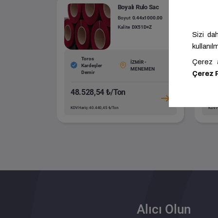
Boyalı Rulo Sac
Boyut
0.44x1000.00
Kalite
DX51D+Z
Toros
İZMİR -
Kardeşler
MENEMEN
Demir
48.528,54 ₺/Ton
51
KDV Hariç: 40.440,45 ₺/Ton
KDV H
Alıcı Olun