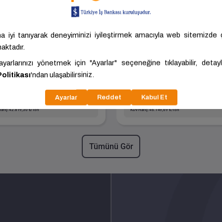
Boyalı Rulo Sac (5
Boyalı Rulo Sac 
Ton)
Ton)
Boyut
0.44x1000.00
Boyut
0.50x1000.0
Kalite
DX51D+Z
Kalite
DX51D+Z
Nehir Metal
KOCAELİ-GEBZE -
Senal Metal
BURSA - NİL
.383,16 ₺/Ton
50.764,66 ₺/Ton
ariç: 42.819,30 ₺/Ton
KDV Hariç: 46.149,69 ₺/Ton
Tümünü Gör