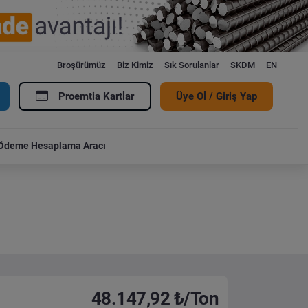
Broşürümüz
Biz Kimiz
Sık Sorulanlar
SKDM
EN
Proemtia Kartlar
Üye Ol / Giriş Yap
Ödeme Hesaplama Aracı
48.147,92 ₺/Ton