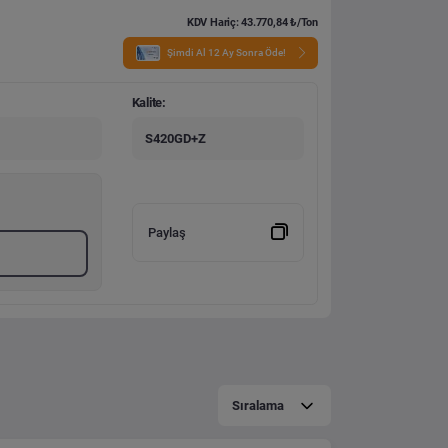
KDV Hariç: 43.770,84 ₺/Ton
Şimdi Al 12 Ay Sonra Öde!
Kalite:
S420GD+Z
Paylaş
Sıralama