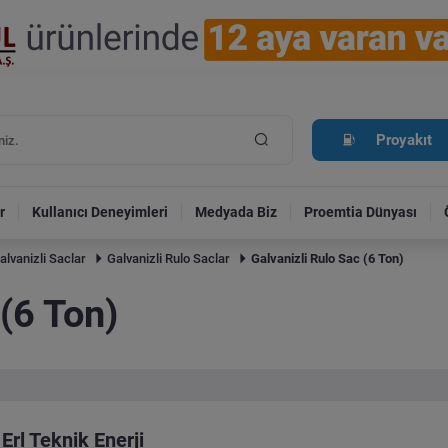
Proyakıt
r
Kullanıcı Deneyimleri
Medyada Biz
Proemtia Dünyası
alvanizli Saclar
Galvanizli Rulo Saclar
Galvanizli Rulo Sac (6 Ton)
 (6 Ton)
Erl Teknik Enerji