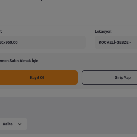
t:
Lokasyon:
50x950.00
KOCAELİ-GEBZE -
men Satın Almak İçin
Kayıt Ol
Giriş Yap
Kalite