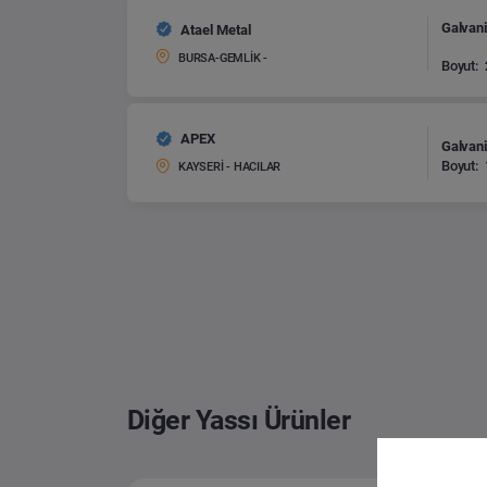
Galvani
Atael Metal
BURSA-GEMLİK -
Boyut:
APEX
Galvani
Boyut:
KAYSERİ - HACILAR
Diğer Yassı Ürünler