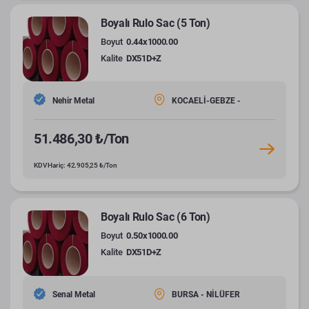
Boyalı Rulo Sac (5 Ton)
Boyut
0.44x1000.00
Kalite
DX51D+Z
Nehir Metal
KOCAELİ-GEBZE -
51.486,30 ₺/Ton
KDV Hariç: 42.905,25 ₺/Ton
Boyalı Rulo Sac (6 Ton)
Boyut
0.50x1000.00
Kalite
DX51D+Z
Senal Metal
BURSA - NİLÜFER