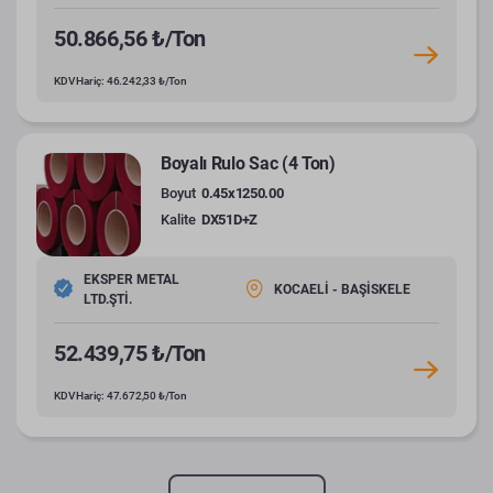
50.866,56 ₺/Ton
KDV Hariç: 46.242,33 ₺/Ton
Boyalı Rulo Sac (4 Ton)
Boyut
0.45x1250.00
Kalite
DX51D+Z
EKSPER METAL
KOCAELİ - BAŞİSKELE
LTD.ŞTİ.
52.439,75 ₺/Ton
KDV Hariç: 47.672,50 ₺/Ton