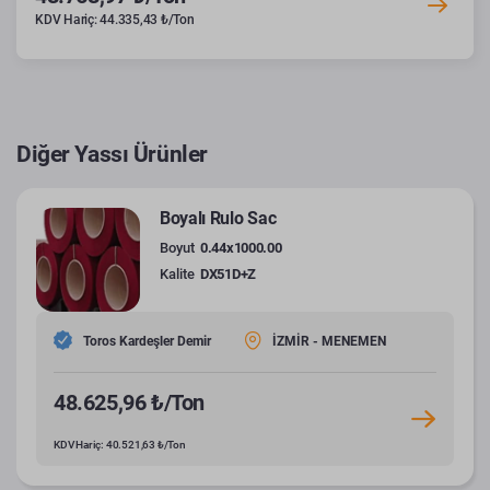
KDV Hariç: 44.335,43 ₺/Ton
Diğer Yassı Ürünler
Boyalı Rulo Sac
Boyut
0.44x1000.00
Kalite
DX51D+Z
Toros Kardeşler Demir
İZMİR - MENEMEN
48.625,96 ₺/Ton
KDV Hariç: 40.521,63 ₺/Ton