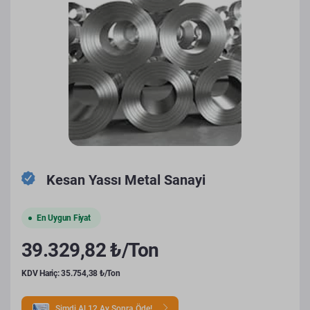
Kesan Yassı Metal Sanayi
En Uygun Fiyat
39.329,82 ₺/Ton
KDV Hariç: 35.754,38 ₺/Ton
Şimdi Al 12 Ay Sonra Öde!