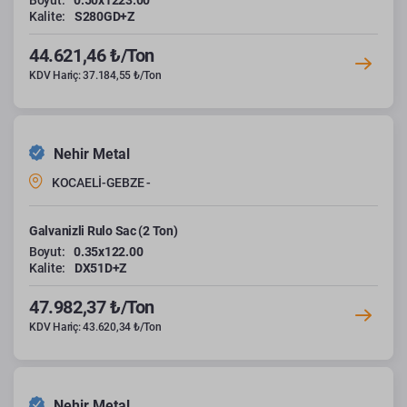
Boyut:
0.50x1223.00
Kalite:
S280GD+Z
44.621,46 ₺/Ton
KDV Hariç: 37.184,55 ₺/Ton
Nehir Metal
KOCAELİ-GEBZE -
Galvanizli Rulo Sac (2 Ton)
Boyut:
0.35x122.00
Kalite:
DX51D+Z
47.982,37 ₺/Ton
KDV Hariç: 43.620,34 ₺/Ton
Nehir Metal