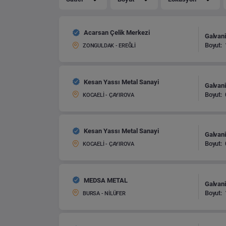
Acarsan Çelik Merkezi
Galvani
Boyut:
ZONGULDAK - EREĞLİ
Kesan Yassı Metal Sanayi
Galvani
Boyut:
KOCAELİ - ÇAYIROVA
Kesan Yassı Metal Sanayi
Galvani
Boyut:
KOCAELİ - ÇAYIROVA
MEDSA METAL
Galvani
Boyut:
BURSA - NİLÜFER