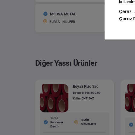
MEDSA METAL
Galvani
Boyut:
BURSA - NİLÜFER
Diğer Yassı Ürünler
Boyalı Rulo Sac
Boyut
0.44x1000.00
Kalite
DX51D+Z
Toros
İZMİR -
Kardeşler
MENEMEN
Demir