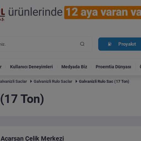
Proyakıt
r
Kullanıcı Deneyimleri
Medyada Biz
Proemtia Dünyası
alvanizli Saclar
Galvanizli Rulo Saclar
Galvanizli Rulo Sac (17 Ton)
 (17 Ton)
Acarsan Çelik Merkezi