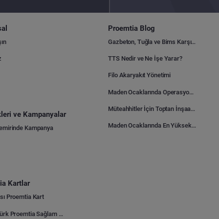
al
Proemtia Blog
şın
Gazbeton, Tuğla ve Bims Karşılaştırması: Hangisi Daha Avantajlı?
z
TTS Nedir ve Ne İşe Yarar?
Filo Akaryakıt Yönetimi
Maden Ocaklarında Operasyonel Verimlilik Nasıl Arttırılır?
Müteahhitler İçin Toptan İnşaat Malzemesi Satın Alma Rehberi
ikleri ve Kampanyalar
Maden Ocaklarında En Yüksek Gider Kalemleri Nelerdir?
Demirinde Kampanya
a Kartlar
sı Proemtia Kart
Kuveyt Türk Proemtia Sağlam Bayi Kart