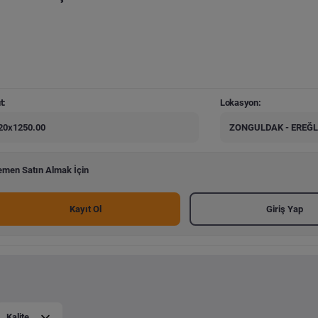
t:
Lokasyon:
20x1250.00
ZONGULDAK - EREĞL
men Satın Almak İçin
Kayıt Ol
Giriş Yap
Kalite