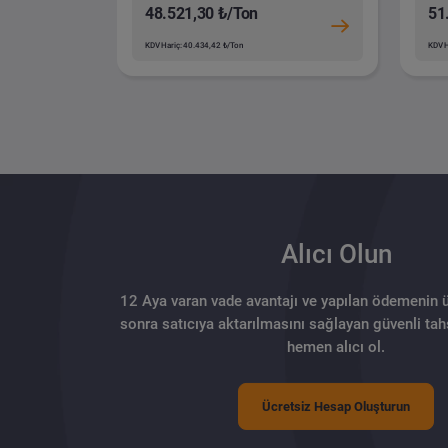
48.521,30 ₺/Ton
51
KDV Hariç: 40.434,42 ₺/Ton
KDV H
Alıcı Olun
12 Aya varan vade avantajı ve yapılan ödemenin 
sonra satıcıya aktarılmasını sağlayan güvenli tahs
hemen alıcı ol.
Ücretsiz Hesap Oluşturun