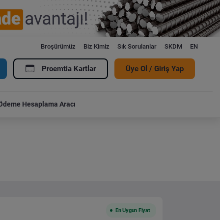
Broşürümüz
Biz Kimiz
Sık Sorulanlar
SKDM
EN
Proemtia Kartlar
Üye Ol / Giriş Yap
Ödeme Hesaplama Aracı
En Uygun Fiyat