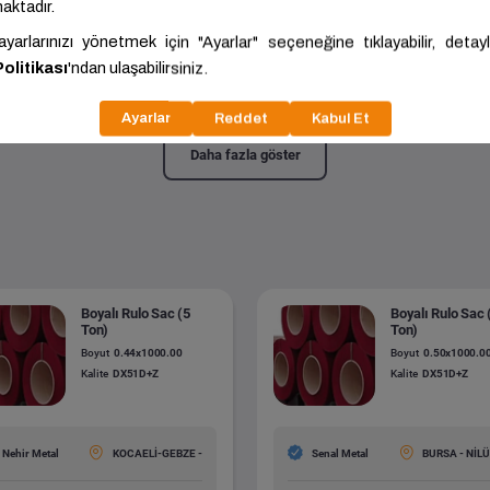
zli Rulo Sac (17 Ton)
0.80x1250.00
Kalite:
DX51D+Z
Daha fazla göster
Boyalı Rulo Sac (5
Boyalı Rulo Sac 
Ton)
Ton)
Boyut
0.44x1000.00
Boyut
0.50x1000.0
Kalite
DX51D+Z
Kalite
DX51D+Z
Nehir Metal
KOCAELİ-GEBZE -
Senal Metal
BURSA - NİL