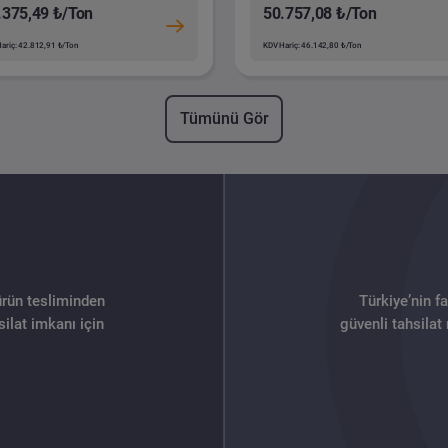
.375,49 ₺/Ton
50.757,08 ₺/Ton
ariç: 42.812,91 ₺/Ton
KDV Hariç: 46.142,80 ₺/Ton
Tümünü Gör
ürün tesliminden
Türkiye’nin f
ilat imkanı için
güvenli tahsilat