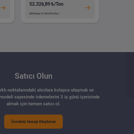
52.326,89 ₺/Ton
KDV Hariç: 47.569,90 ₺/Ton
Satıcı Olun
arklı noktalarındaki alıcılara kolayca ulaşmak ve
 modeli sayesinde ödemelerini 3 iş günü içerisinde
almak için hemen satıcı ol.
Ücretsiz Hesap Oluşturun