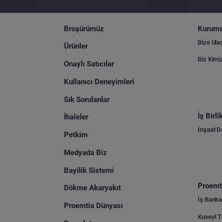
Broşürümüz
Kurums
Bize Ula
Ürünler
Biz Kimi
Onaylı Satıcılar
Kullanıcı Deneyimleri
Sık Sorulanlar
İş Birl
İhaleler
İnşaat 
Petkim
Medyada Biz
Bayilik Sistemi
Proemti
Dökme Akaryakıt
İş Banka
Proemtia Dünyası