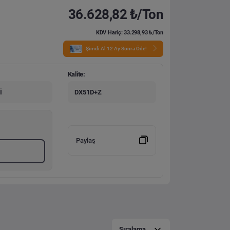
36.628,82 ₺/Ton
KDV Hariç: 33.298,93 ₺/Ton
Şimdi Al 12 Ay Sonra Öde!
Kalite:
İ
DX51D+Z
Paylaş
Sıralama