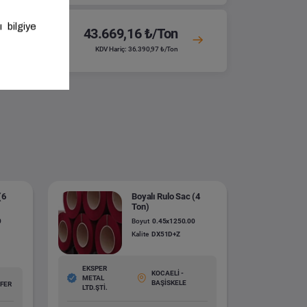
43.669,16 ₺/Ton
KDV Hariç: 36.390,97 ₺/Ton
(6
Boyalı Rulo Sac (4
Ton)
0
Boyut
0.45x1250.00
Kalite
DX51D+Z
EKSPER
KOCAELİ -
METAL
BAŞİSKELE
ÜFER
LTD.ŞTİ.