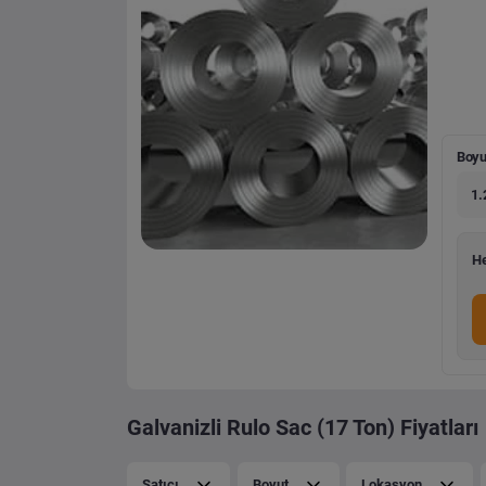
Boyu
1.
He
Galvanizli Rulo Sac (17 Ton) Fiyatları
Satıcı
Boyut
Lokasyon