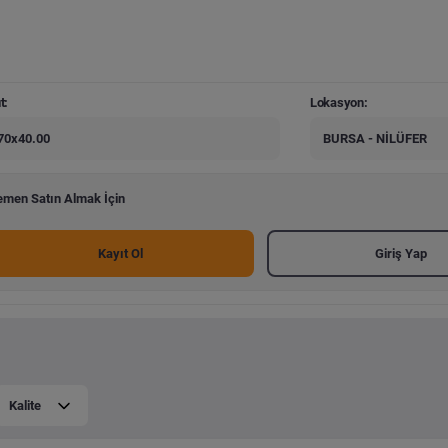
t:
Lokasyon:
70x40.00
BURSA - NİLÜFER
men Satın Almak İçin
Kayıt Ol
Giriş Yap
Kalite