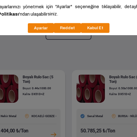
zli Rulo Sac (1 Ton)
0.60x44.00
Kalite:
DX51D+Z
Daha fazla göster
Boyalı Rulo Sac (5
Boyalı Rulo Sac 
Ton)
Ton)
Boyut
0.44x1000.00
Boyut
0.50x1000.0
Kalite
DX51D+Z
Kalite
DX51D+Z
Nehir Metal
KOCAELİ-GEBZE -
Senal Metal
BURSA - NİL
.404,00 ₺/Ton
50.785,25 ₺/Ton