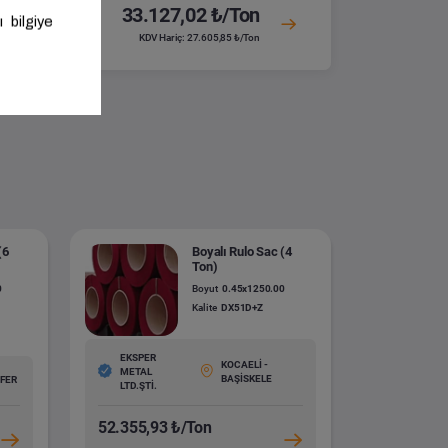
33.127,02 ₺/Ton
KDV Hariç: 27.605,85 ₺/Ton
(6
Boyalı Rulo Sac (4
Ton)
0
Boyut
0.45x1250.00
Kalite
DX51D+Z
EKSPER
KOCAELİ -
METAL
BAŞİSKELE
ÜFER
LTD.ŞTİ.
52.355,93 ₺/Ton