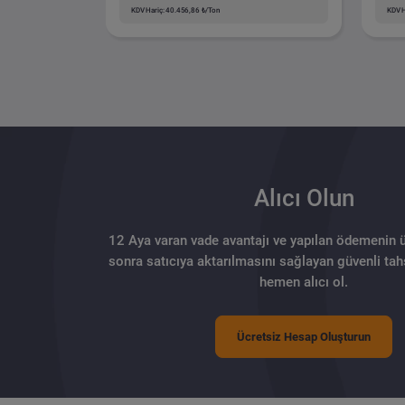
KDV Hariç: 40.456,86 ₺/Ton
KDV H
Alıcı Olun
12 Aya varan vade avantajı ve yapılan ödemenin 
sonra satıcıya aktarılmasını sağlayan güvenli tahs
hemen alıcı ol.
Ücretsiz Hesap Oluşturun