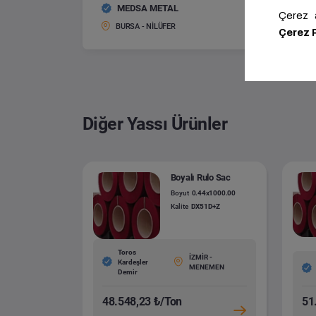
MEDSA METAL
Galvani
Boyut:
BURSA - NİLÜFER
Diğer Yassı Ürünler
Boyalı Rulo Sac
Boyut
0.44x1000.00
Kalite
DX51D+Z
Toros
İZMİR -
Kardeşler
MENEMEN
Demir
48.548,23 ₺/Ton
51