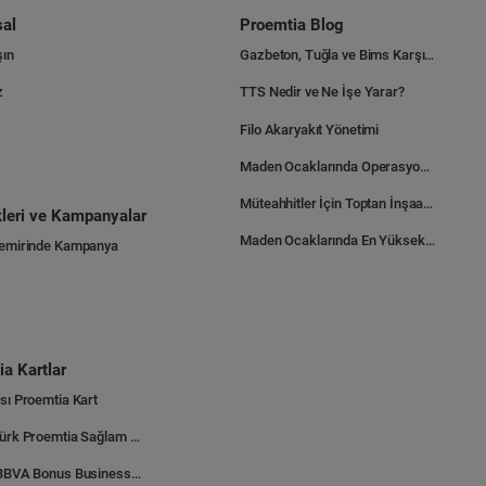
al
Proemtia Blog
şın
Gazbeton, Tuğla ve Bims Karşılaştırması: Hangisi Daha Avantajlı?
z
TTS Nedir ve Ne İşe Yarar?
Filo Akaryakıt Yönetimi
Maden Ocaklarında Operasyonel Verimlilik Nasıl Arttırılır?
Müteahhitler İçin Toptan İnşaat Malzemesi Satın Alma Rehberi
ikleri ve Kampanyalar
Maden Ocaklarında En Yüksek Gider Kalemleri Nelerdir?
Demirinde Kampanya
a Kartlar
sı Proemtia Kart
Kuveyt Türk Proemtia Sağlam Bayi Kart
Garanti BBVA Bonus Business Proemtia Bayi Kart