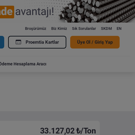
Broşürümüz
Biz Kimiz
Sık Sorulanlar
SKDM
EN
Proemtia Kartlar
Üye Ol / Giriş Yap
Ödeme Hesaplama Aracı
33.127,02 ₺/Ton