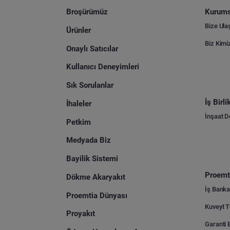
Broşürümüz
Kurums
Bize Ula
Ürünler
Biz Kimi
Onaylı Satıcılar
Kullanıcı Deneyimleri
Sık Sorulanlar
İş Birl
İhaleler
İnşaat 
Petkim
Medyada Biz
Bayilik Sistemi
Proemti
Dökme Akaryakıt
İş Banka
Proemtia Dünyası
Proyakıt