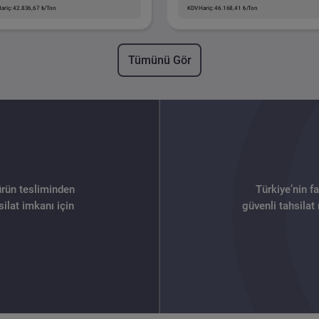
ariç: 42.836,67 ₺/Ton
KDV Hariç: 46.168,41 ₺/Ton
Tümünü Gör
ürün tesliminden
Türkiye’nin f
ilat imkanı için
güvenli tahsilat