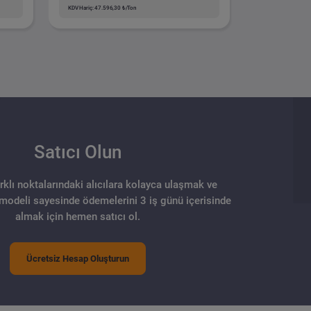
KDV Hariç: 47.596,30 ₺/Ton
Satıcı Olun
arklı noktalarındaki alıcılara kolayca ulaşmak ve
 modeli sayesinde ödemelerini 3 iş günü içerisinde
almak için hemen satıcı ol.
Ücretsiz Hesap Oluşturun