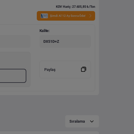
KDV Hariç: 27.605,85 ₺/Ton
Şimdi Al 12 Ay Sonra Öde!
Kalite:
DX51D+Z
Paylaş
Sıralama