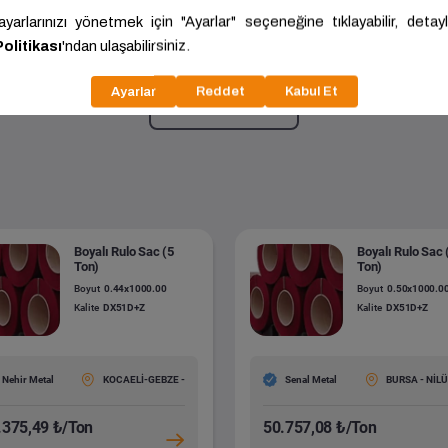
zli Rulo Sac (1 Ton)
0.50x40.00
Kalite:
DX52D+Z
Daha fazla göster
Boyalı Rulo Sac (5
Boyalı Rulo Sac 
Ton)
Ton)
Boyut
0.44x1000.00
Boyut
0.50x1000.0
Kalite
DX51D+Z
Kalite
DX51D+Z
Nehir Metal
KOCAELİ-GEBZE -
Senal Metal
BURSA - NİL
.375,49 ₺/Ton
50.757,08 ₺/Ton