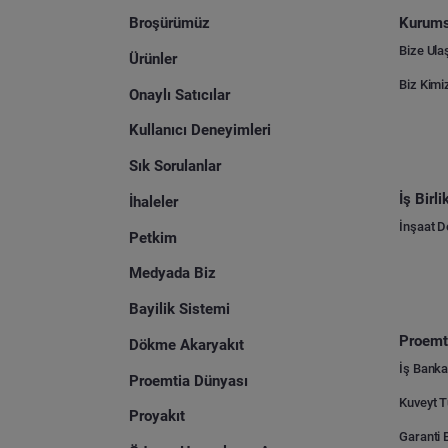
Broşürümüz
Kurums
Bize Ula
Ürünler
Biz Kimi
Onaylı Satıcılar
Kullanıcı Deneyimleri
Sık Sorulanlar
İş Birl
İhaleler
İnşaat 
Petkim
Medyada Biz
Bayilik Sistemi
Proemti
Dökme Akaryakıt
İş Banka
Proemtia Dünyası
Proyakıt