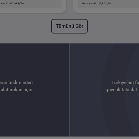
ariç: 42.812,91 ₺/Ton
KDV Hariç: 46.142,80 ₺/Ton
Tümünü Gör
ürün tesliminden
Türkiye’nin f
ilat imkanı için
güvenli tahsilat