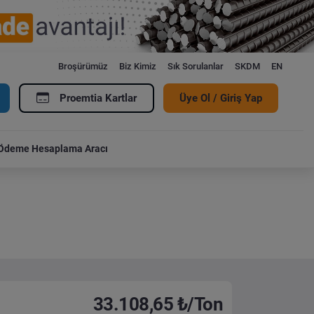
Broşürümüz
Biz Kimiz
Sık Sorulanlar
SKDM
EN
Proemtia Kartlar
Üye Ol / Giriş Yap
Ödeme Hesaplama Aracı
33.108,65 ₺/Ton