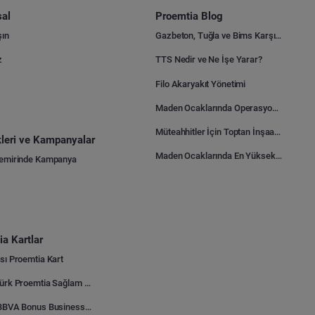
al
Proemtia Blog
şın
Gazbeton, Tuğla ve Bims Karşılaştırması: Hangisi Daha Avantajlı?
z
TTS Nedir ve Ne İşe Yarar?
Filo Akaryakıt Yönetimi
Maden Ocaklarında Operasyonel Verimlilik Nasıl Arttırılır?
Müteahhitler İçin Toptan İnşaat Malzemesi Satın Alma Rehberi
ikleri ve Kampanyalar
Maden Ocaklarında En Yüksek Gider Kalemleri Nelerdir?
Demirinde Kampanya
a Kartlar
sı Proemtia Kart
Kuveyt Türk Proemtia Sağlam Bayi Kart
Garanti BBVA Bonus Business Proemtia Bayi Kart