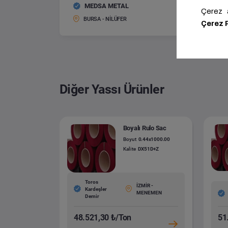
MEDSA METAL
Galvani
Boyut:
BURSA - NİLÜFER
Diğer Yassı Ürünler
Boyalı Rulo Sac
Boyut
0.44x1000.00
Kalite
DX51D+Z
Toros
İZMİR -
Kardeşler
MENEMEN
Demir
48.521,30 ₺/Ton
51