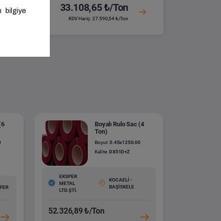
33.108,65 ₺/Ton
KDV Hariç: 27.590,54 ₺/Ton
(6
Boyalı Rulo Sac (4
Ton)
0
Boyut
0.45x1250.00
Kalite
DX51D+Z
EKSPER
KOCAELİ -
METAL
BAŞİSKELE
ÜFER
LTD.ŞTİ.
52.326,89 ₺/Ton