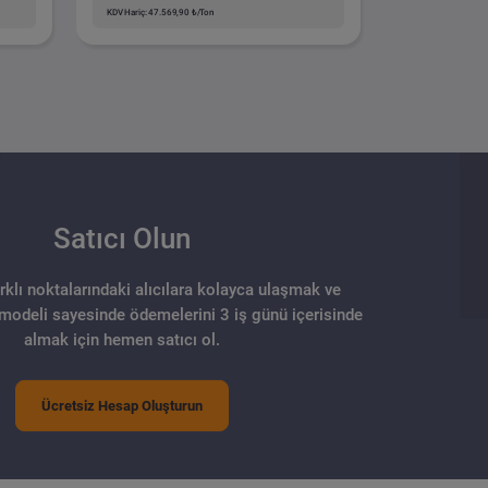
KDV Hariç: 47.569,90 ₺/Ton
Satıcı Olun
arklı noktalarındaki alıcılara kolayca ulaşmak ve
 modeli sayesinde ödemelerini 3 iş günü içerisinde
almak için hemen satıcı ol.
Ücretsiz Hesap Oluşturun