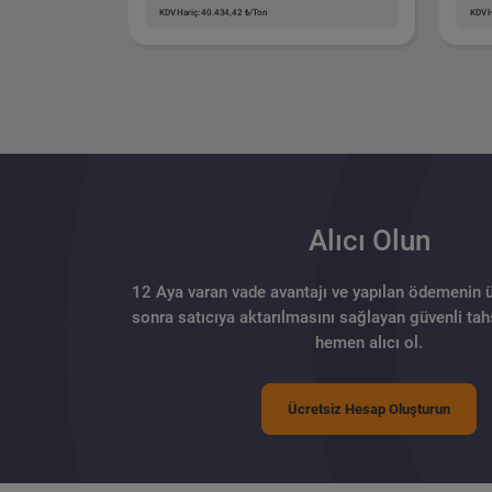
KDV Hariç: 40.434,42 ₺/Ton
KDV H
Alıcı Olun
12 Aya varan vade avantajı ve yapılan ödemenin 
sonra satıcıya aktarılmasını sağlayan güvenli tahs
hemen alıcı ol.
Ücretsiz Hesap Oluşturun