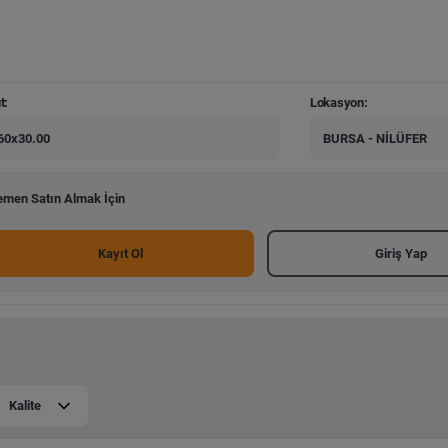
t:
Lokasyon:
60x30.00
BURSA - NİLÜFER
men Satın Almak İçin
Kayıt Ol
Giriş Yap
Kalite