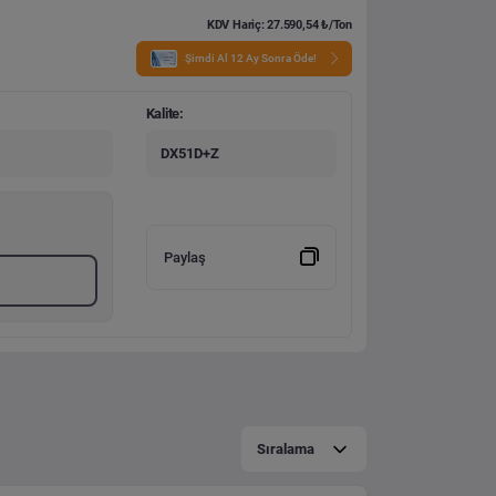
KDV Hariç: 27.590,54 ₺/Ton
Şimdi Al 12 Ay Sonra Öde!
Kalite:
DX51D+Z
Paylaş
Sıralama