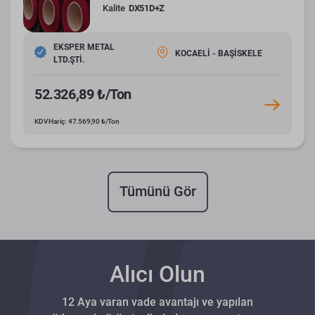
Kalite
DX51D+Z
EKSPER METAL
KOCAELİ - BAŞİSKELE
LTD.ŞTİ.
52.326,89 ₺/Ton
KDV Hariç: 47.569,90 ₺/Ton
Tümünü Gör
Alıcı Olun
12 Aya varan vade avantajı ve yapılan