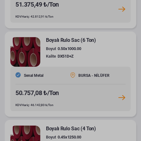
51.375,49 ₺/Ton
KDV Hariç: 42.812,91 ₺/Ton
Boyalı Rulo Sac (6 Ton)
Boyut
0.50x1000.00
Kalite
DX51D+Z
Senal Metal
BURSA - NİLÜFER
50.757,08 ₺/Ton
KDV Hariç: 46.142,80 ₺/Ton
Boyalı Rulo Sac (4 Ton)
Boyut
0.45x1250.00