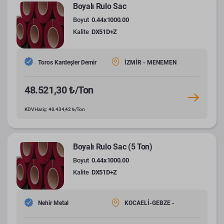
Boyalı Rulo Sac
Boyut
0.44x1000.00
Kalite
DX51D+Z
Toros Kardeşler Demir
İZMİR - MENEMEN
48.521,30 ₺/Ton
KDV Hariç: 40.434,42 ₺/Ton
Boyalı Rulo Sac (5 Ton)
Boyut
0.44x1000.00
Kalite
DX51D+Z
Nehir Metal
KOCAELİ-GEBZE -