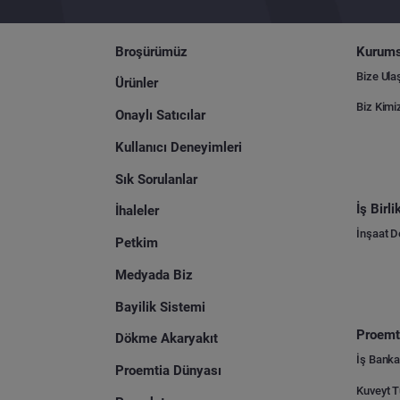
Broşürümüz
Kurums
Bize Ula
Ürünler
Biz Kimi
Onaylı Satıcılar
Kullanıcı Deneyimleri
Sık Sorulanlar
İş Birl
İhaleler
İnşaat 
Petkim
Medyada Biz
Bayilik Sistemi
Proemti
Dökme Akaryakıt
İş Banka
Proemtia Dünyası