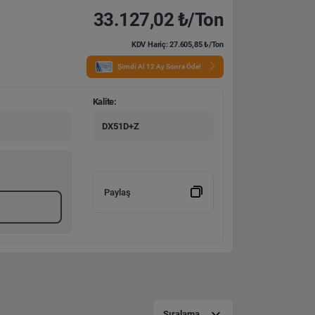
33.127,02 ₺/Ton
KDV Hariç: 27.605,85 ₺/Ton
Şimdi Al 12 Ay Sonra Öde!
Kalite:
DX51D+Z
Paylaş
Sıralama