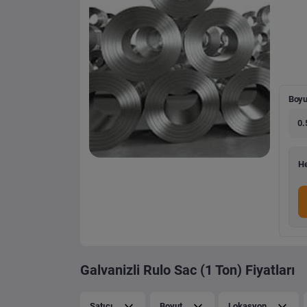
Boyu
0.
He
Galvanizli Rulo Sac (1 Ton) Fiyatları
Satıcı
Boyut
Lokasyon