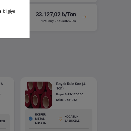
33.127,02 ₺/Ton
KDV Hariç: 27.605,85 ₺/Ton
(6
Boyalı Rulo Sac (4
Ton)
0
Boyut
0.45x1250.00
Kalite
DX51D+Z
EKSPER
KOCAELİ -
METAL
BAŞİSKELE
ÜFER
LTD.ŞTİ.