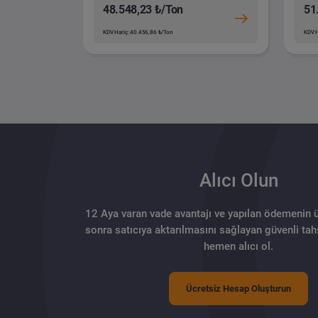
48.548,23 ₺/Ton
51
KDV Hariç: 40.456,86 ₺/Ton
KDV H
Alıcı Olun
12 Aya varan vade avantajı ve yapılan ödemenin 
sonra satıcıya aktarılmasını sağlayan güvenli tahs
hemen alıcı ol.
Ücretsiz Hesap Oluşturun