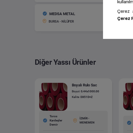
MEDSA METAL
Galvani
Boyut:
BURSA - NİLÜFER
Diğer Yassı Ürünler
Boyalı Rulo Sac
Boyut
0.44x1000.00
Kalite
DX51D+Z
Toros
İZMİR -
Kardeşler
MENEMEN
Demir