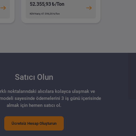
52.355,93 ₺/Ton
KDV Hariç: 47.596,30 ₺/Ton
Satıcı Olun
arklı noktalarındaki alıcılara kolayca ulaşmak ve
 modeli sayesinde ödemelerini 3 iş günü içerisinde
almak için hemen satıcı ol.
Ücretsiz Hesap Oluşturun