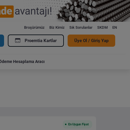
Broşürümüz
Biz Kimiz
Sık Sorulanlar
SKDM
EN
Proemtia Kartlar
Üye Ol / Giriş Yap
Ödeme Hesaplama Aracı
En Uygun Fiyat