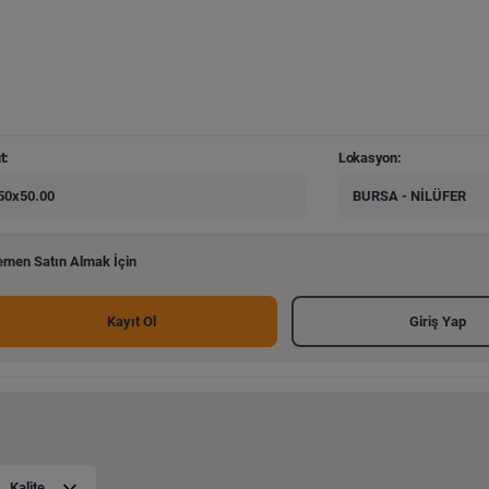
t:
Lokasyon:
50x50.00
BURSA - NİLÜFER
men Satın Almak İçin
Kayıt Ol
Giriş Yap
Kalite