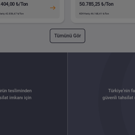
.404,00 ₺/Ton
50.785,25 ₺/Ton
ariç: 42.836,67 ₺/Ton
KDV Hariç: 46.168,41 ₺/Ton
Tümünü Gör
ürün tesliminden
Türkiye’nin f
ilat imkanı için
güvenli tahsilat