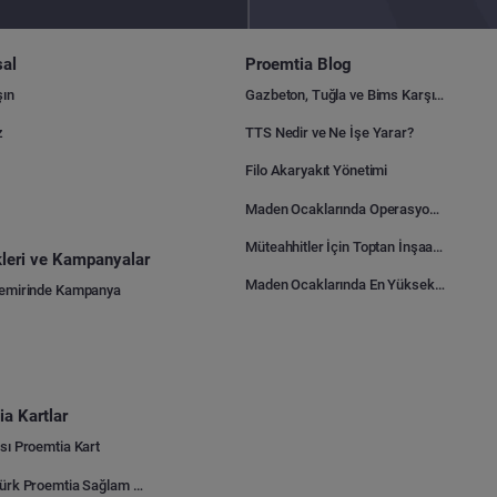
al
Proemtia Blog
şın
Gazbeton, Tuğla ve Bims Karşılaştırması: Hangisi Daha Avantajlı?
z
TTS Nedir ve Ne İşe Yarar?
Filo Akaryakıt Yönetimi
Maden Ocaklarında Operasyonel Verimlilik Nasıl Arttırılır?
Müteahhitler İçin Toptan İnşaat Malzemesi Satın Alma Rehberi
ikleri ve Kampanyalar
Maden Ocaklarında En Yüksek Gider Kalemleri Nelerdir?
Demirinde Kampanya
a Kartlar
sı Proemtia Kart
Kuveyt Türk Proemtia Sağlam Bayi Kart