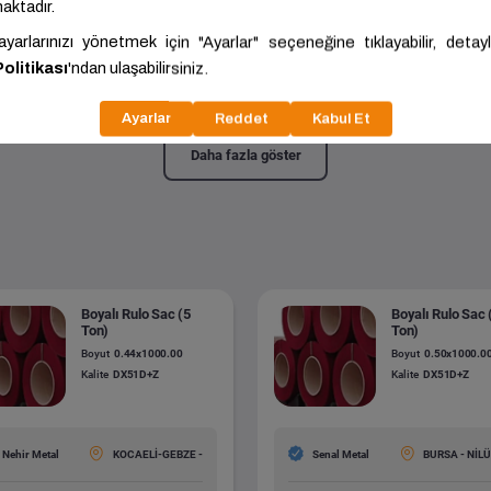
zli Rulo Sac (1 Ton)
0.60x44.00
Kalite:
DX51D+Z
Daha fazla göster
Boyalı Rulo Sac (5
Boyalı Rulo Sac 
Ton)
Ton)
Boyut
0.44x1000.00
Boyut
0.50x1000.0
Kalite
DX51D+Z
Kalite
DX51D+Z
Nehir Metal
KOCAELİ-GEBZE -
Senal Metal
BURSA - NİL