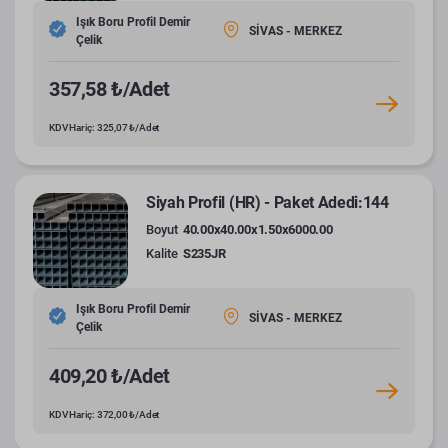
Işık Boru Profil Demir
SİVAS - MERKEZ
Çelik
357,58 ₺/Adet
KDV Hariç: 325,07 ₺/Adet
Siyah Profil (HR) - Paket Adedi:144
Boyut
40.00x40.00x1.50x6000.00
Kalite
S235JR
Işık Boru Profil Demir
SİVAS - MERKEZ
Çelik
409,20 ₺/Adet
KDV Hariç: 372,00 ₺/Adet