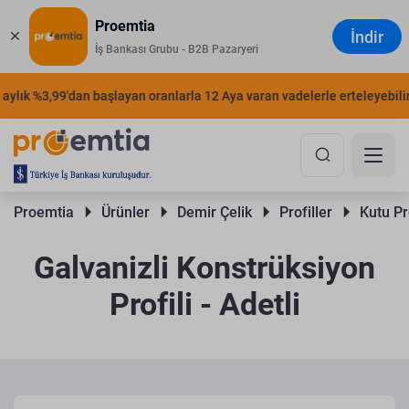
Proemtia
İndir
İş Bankası Grubu - B2B Pazaryeri
lık %3,99'dan başlayan oranlarla 12 Aya varan vadelerle erteleyebilirsin
Proemtia 
Ürünler 
Demir Çelik 
Profiller 
Kutu Pro
Galvanizli Konstrüksiyon
Profili - Adetli