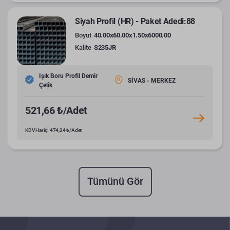
Siyah Profil (HR) - Paket Adedi:88
Boyut
40.00x60.00x1.50x6000.00
Kalite
S235JR
Işık Boru Profil Demir
SİVAS - MERKEZ
Çelik
521,66 ₺/Adet
KDV Hariç: 474,24 ₺/Adet
Tümünü Gör