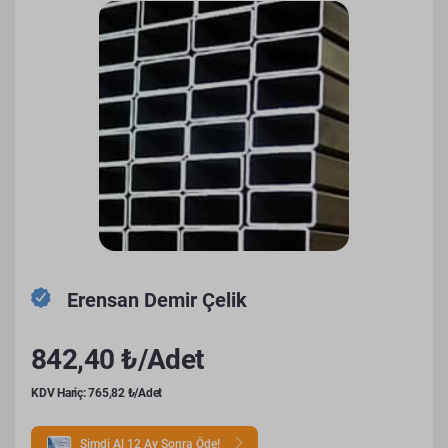
Erensan Demir Çelik
842,40 ₺/Adet
KDV Hariç: 765,82 ₺/Adet
Şimdi Al 12 Ay Sonra Öde!