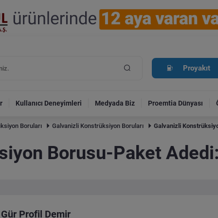
Proyakıt
r
Kullanıcı Deneyimleri
Medyada Biz
Proemtia Dünyası
ksiyon Boruları
Galvanizli Konstrüksiyon Boruları
Galvanizli Konstrüksi
ksiyon Borusu-Paket Adedi
Gür Profil Demir