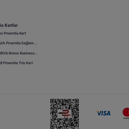
a Kartlar
sı Proemtia Kart
Kuveyt Türk Proemtia Sağlam Bayi Kart
Garanti BBVA Bonus Business Proemtia Bayi Kart
di Proemtia Trio Kart