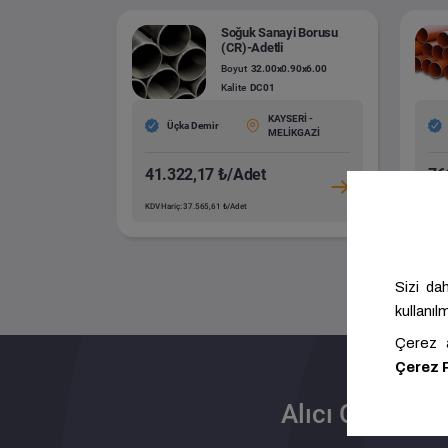
Soğuk Sanayi Borusu
(CR)-Adetli
Boyut
32.00x0.90x6.00
Kalite
DC01
KAYSERİ -
Üçka Demir
MELİKGAZİ
41.322,17 ₺/Adet
76
KDV Hariç: 37.565,61 ₺/Adet
KDV H
Alıcı Olun