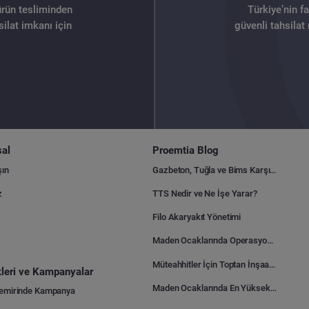
ürün tesliminden
Türkiye’nin f
ilat imkanı için
güvenli tahsilat
al
Proemtia Blog
şın
Gazbeton, Tuğla ve Bims Karşılaştırması: Hangisi Daha Avantajlı?
z
TTS Nedir ve Ne İşe Yarar?
Filo Akaryakıt Yönetimi
Maden Ocaklarında Operasyonel Verimlilik Nasıl Arttırılır?
Müteahhitler İçin Toptan İnşaat Malzemesi Satın Alma Rehberi
ikleri ve Kampanyalar
Maden Ocaklarında En Yüksek Gider Kalemleri Nelerdir?
Demirinde Kampanya