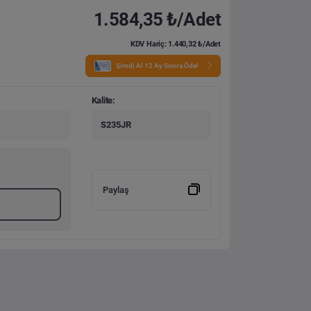
1.584,35 ₺/Adet
KDV Hariç: 1.440,32 ₺/Adet
Şimdi Al 12 Ay Sonra Öde!
Kalite:
S235JR
Paylaş