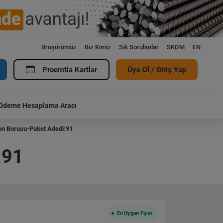
Broşürümüz
Biz Kimiz
Sık Sorulanlar
SKDM
EN
Proemtia Kartlar
Üye Ol / Giriş Yap
Ödeme Hesaplama Aracı
yon Borusu-Paket Adedi:91
:91
En Uygun Fiyat