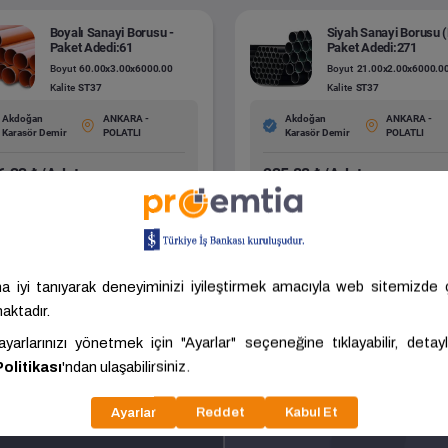
Boyalı Sanayi Borusu -
Siyah Sanayi Borusu 
Paket Adedi:61
Paket Adedi:271
Boyut
60.00x3.00x6000.00
Boyut
21.00x2.00x6000.0
Kalite
ST37
Kalite
ST37
Akdoğan
ANKARA -
Akdoğan
ANKARA -
Karasör Demir
POLATLI
Karasör Demir
POLATLI
6,33 ₺/Adet
235,88 ₺/Adet
ariç: 696,66 ₺/Adet
KDV Hariç: 214,44 ₺/Adet
Tümünü Gör