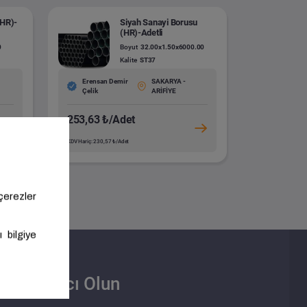
(HR)-
Siyah Sanayi Borusu
(HR)-Adetli
0
Boyut
32.00x1.50x6000.00
Kalite
ST37
Erensan Demir
SAKARYA -
Çelik
ARİFİYE
253,63 ₺/Adet
KDV Hariç: 230,57 ₺/Adet
Satıcı Olun