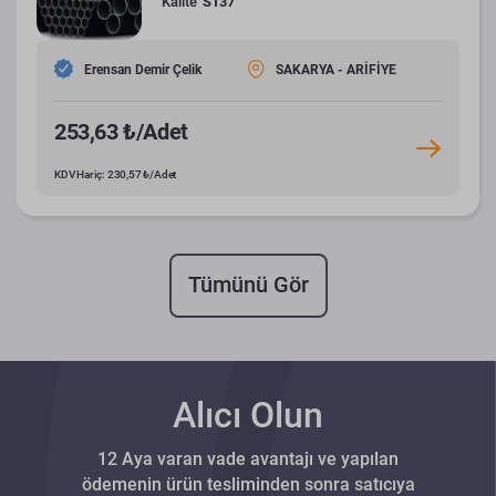
Kalite
ST37
Erensan Demir Çelik
SAKARYA - ARİFİYE
253,63 ₺/Adet
KDV Hariç: 230,57 ₺/Adet
Tümünü Gör
Alıcı Olun
12 Aya varan vade avantajı ve yapılan
ödemenin ürün tesliminden sonra satıcıya