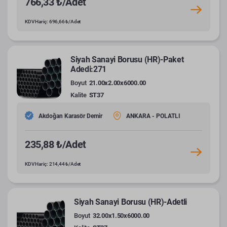
766,33 ₺/Adet
KDV Hariç: 696,66 ₺/Adet
Siyah Sanayi Borusu (HR)-Paket
Adedi:271
Boyut
21.00x2.00x6000.00
Kalite
ST37
Akdoğan Karasör Demir
ANKARA - POLATLI
235,88 ₺/Adet
KDV Hariç: 214,44 ₺/Adet
Siyah Sanayi Borusu (HR)-Adetli
Boyut
32.00x1.50x6000.00