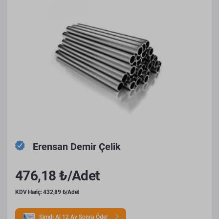
Erensan Demir Çelik
476,18 ₺/Adet
KDV Hariç: 432,89 ₺/Adet
Şimdi Al 12 Ay Sonra Öde!