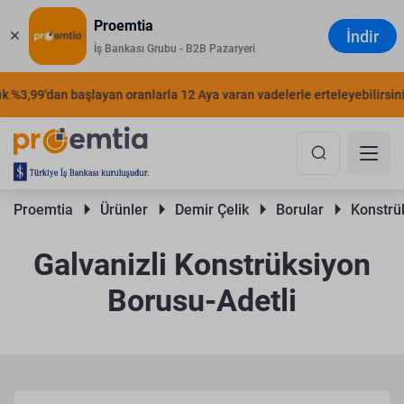
Proemtia
İndir
İş Bankası Grubu - B2B Pazaryeri
%3,99'dan başlayan oranlarla 12 Aya varan vadelerle erteleyebilirsiniz.
Proemtia 
Ürünler 
Demir Çelik 
Borular 
Konstrük
Galvanizli Konstrüksiyon
Borusu-Adetli