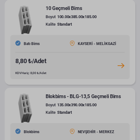
10 Geçmeli Bims
Boyut
100.00x385.00x185.00
Kalite
Standart
Batı Bims
KAYSERİ - MELİKGAZİ
8,80 ₺/Adet
KDV Hariç: 8,00 ₺/Adet
Blokbims - BLG-13,5 Geçmeli Bims
Boyut
135.00x390.00x185.00
Kalite
Standart
Blokbims
NEVŞEHİR - MERKEZ