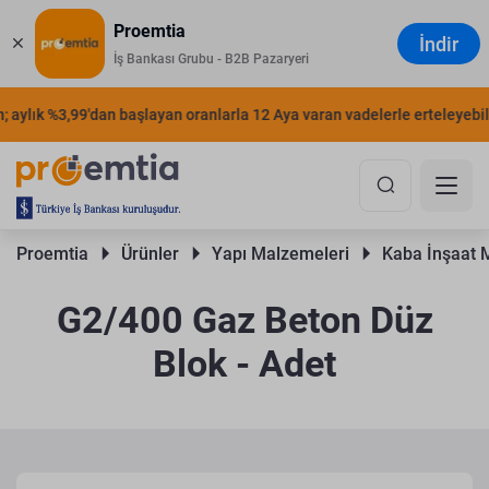
Proemtia
İndir
İş Bankası Grubu - B2B Pazaryeri
aylık %3,99'dan başlayan oranlarla 12 Aya varan vadelerle erteleyebilirs
Proemtia 
Ürünler 
Yapı Malzemeleri 
Kaba İnşaat 
G2/400 Gaz Beton Düz
Blok - Adet