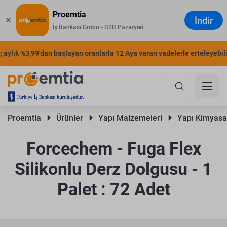
Proemtia
İndir
İş Bankası Grubu - B2B Pazaryeri
aylık %3,99'dan başlayan oranlarla 12 Aya varan vadelerle erteleyebilirs
Proemtia 
Ürünler 
Yapı Malzemeleri 
Yapı Kimyasal
Forcechem - Fuga Flex
Silikonlu Derz Dolgusu - 1
Palet : 72 Adet