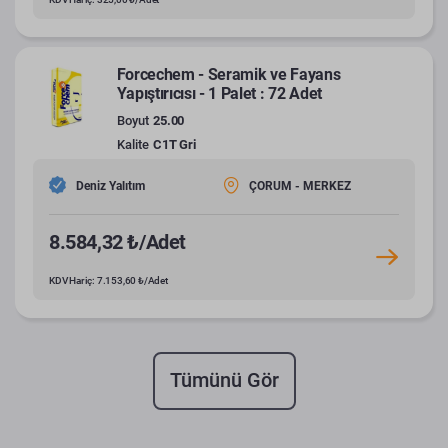
Forcechem - Seramik ve Fayans
Yapıştırıcısı - 1 Palet : 72 Adet
Boyut
25.00
Kalite
C1T Gri
Deniz Yalıtım
ÇORUM - MERKEZ
8.584,32 ₺/Adet
KDV Hariç: 7.153,60 ₺/Adet
Tümünü Gör