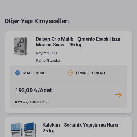
Diğer Yapı Kimyasalları
Dalsan Grio Matik - Çimento Esaslı Hazır
Makine Sıvası - 35 kg
Boyut
35.00
Kalite
Standart
MACİT BORU
İZMİR - TORBALI
192,00 ₺/Adet
KDV Hariç: 160,00 ₺/Adet
Kalekim - Seramik Yapıştırma Harcı -
25 kg