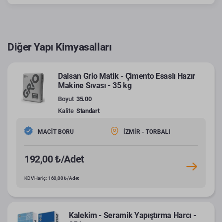
Diğer Yapı Kimyasalları
Dalsan Grio Matik - Çimento Esaslı Hazır
Makine Sıvası - 35 kg
Boyut
35.00
Kalite
Standart
MACİT BORU
İZMİR - TORBALI
192,00 ₺/Adet
KDV Hariç: 160,00 ₺/Adet
Kalekim - Seramik Yapıştırma Harcı -