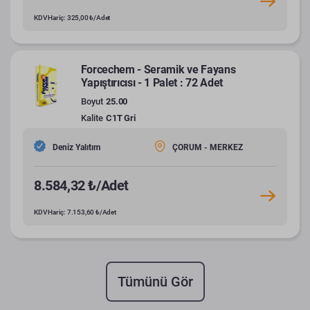
KDV Hariç: 325,00 ₺/Adet
Forcechem - Seramik ve Fayans
Yapıştırıcısı - 1 Palet : 72 Adet
Boyut
25.00
Kalite
C1T Gri
Deniz Yalıtım
ÇORUM - MERKEZ
8.584,32 ₺/Adet
KDV Hariç: 7.153,60 ₺/Adet
Tümünü Gör