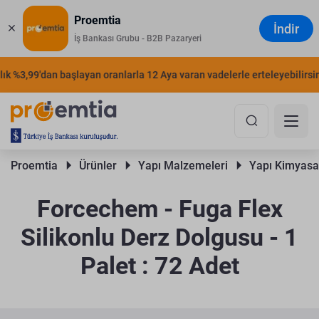
Proemtia
İndir
İş Bankası Grubu - B2B Pazaryeri
 %3,99'dan başlayan oranlarla 12 Aya varan vadelerle erteleyebilirsiniz
Proemtia 
Ürünler 
Yapı Malzemeleri 
Yapı Kimyasal
Forcechem - Fuga Flex
Silikonlu Derz Dolgusu - 1
Palet : 72 Adet