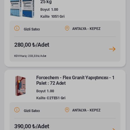
25 kg
Boyut
1.00
Kalite
1051 Gri
ANTALYA - KEPEZ
Gizli Satıcı
280,00 ₺/Adet
KDV Hariç: 233,33 ₺/Adet
Forcechem - Flex Granit Yapıştırıcısı - 1
Palet : 72 Adet
Boyut
1.00
Kalite
C2TES1 Gri
ANTALYA - KEPEZ
Gizli Satıcı
390,00 ₺/Adet