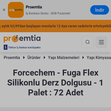
Proemtia
İndir
İş Bankası Grubu - B2B Pazaryeri
ylık %3,99'dan başlayan oranlarla 12 Aya varan vadelerle erteleyebilirs
Proemtia 
Ürünler 
Yapı Malzemeleri 
Yapı Kimyasal
Forcechem - Fuga Flex
Silikonlu Derz Dolgusu - 1
Palet : 72 Adet