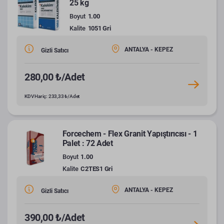
25 kg
Boyut
1.00
Kalite
1051 Gri
ANTALYA - KEPEZ
Gizli Satıcı
280,00 ₺/Adet
KDV Hariç: 233,33 ₺/Adet
Forcechem - Flex Granit Yapıştırıcısı - 1
Palet : 72 Adet
Boyut
1.00
Kalite
C2TES1 Gri
ANTALYA - KEPEZ
Gizli Satıcı
390,00 ₺/Adet