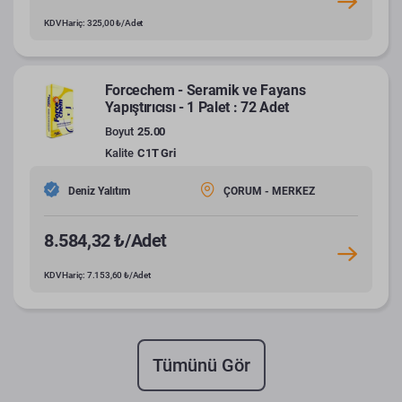
KDV Hariç: 325,00 ₺/Adet
Forcechem - Seramik ve Fayans
Yapıştırıcısı - 1 Palet : 72 Adet
Boyut
25.00
Kalite
C1T Gri
Deniz Yalıtım
ÇORUM - MERKEZ
8.584,32 ₺/Adet
KDV Hariç: 7.153,60 ₺/Adet
Tümünü Gör