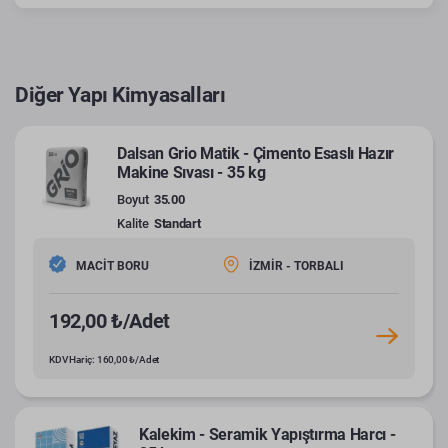
Diğer Yapı Kimyasalları
Dalsan Grio Matik - Çimento Esaslı Hazır
Makine Sıvası - 35 kg
Boyut
35.00
Kalite
Standart
MACİT BORU
İZMİR - TORBALI
192,00 ₺/Adet
KDV Hariç: 160,00 ₺/Adet
Kalekim - Seramik Yapıştırma Harcı -