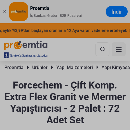
Proemtia
İndir
İş Bankası Grubu - B2B Pazaryeri
aylık %3,99'dan başlayan oranlarla 12 Aya varan vadelerle erteleyebilirs
Proemtia 
Ürünler 
Yapı Malzemeleri 
Yapı Kimyasal
Forcechem - Çift Komp.
Extra Flex Granit ve Mermer
Yapıştırıcısı - 2 Palet : 72
Adet Set