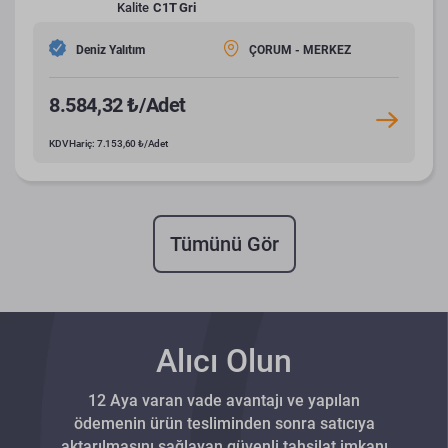
Kalite
C1T Gri
Deniz Yalıtım
ÇORUM - MERKEZ
8.584,32 ₺/Adet
KDV Hariç: 7.153,60 ₺/Adet
Tümünü Gör
Alıcı Olun
12 Aya varan vade avantajı ve yapılan
ödemenin ürün tesliminden sonra satıcıya
aktarılmasını sağlayan güvenli tahsilat imkanı