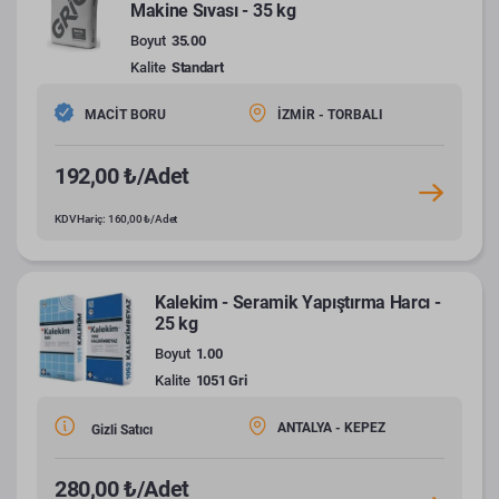
Makine Sıvası - 35 kg
Boyut
35.00
Kalite
Standart
MACİT BORU
İZMİR - TORBALI
192,00 ₺/Adet
KDV Hariç: 160,00 ₺/Adet
Kalekim - Seramik Yapıştırma Harcı -
25 kg
Boyut
1.00
Kalite
1051 Gri
ANTALYA - KEPEZ
Gizli Satıcı
280,00 ₺/Adet