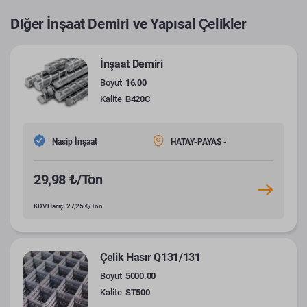
Diğer İnşaat Demiri ve Yapısal Çelikler
İnşaat Demiri
Boyut
16.00
Kalite
B420C
Nasip İnşaat
HATAY-PAYAS -
29,98 ₺/Ton
KDV Hariç: 27,25 ₺/Ton
Çelik Hasır Q131/131
Boyut
5000.00
Kalite
ST500