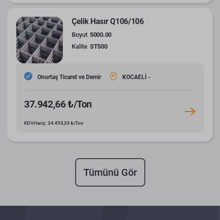
Çelik Hasır Q106/106
Boyut
5000.00
Kalite
ST500
Onurtaş Ticaret ve Demir
KOCAELİ -
37.942,66 ₺/Ton
KDV Hariç: 34.493,33 ₺/Ton
Tümünü Gör