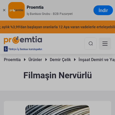
Proemtia
İndir
İş Bankası Grubu - B2B Pazaryeri
ylık %3,99'dan başlayan oranlarla 12 Aya varan vadelerle erteleyebilirsi
Proemtia 
Ürünler 
Demir Çelik 
İnşaat Demiri ve Yap
Filmaşin Nervürlü