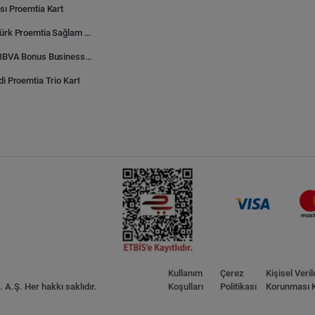
sı Proemtia Kart
Kuveyt Türk Proemtia Sağlam Bayi Kart
Garanti BBVA Bonus Business Proemtia Bayi Kart
di Proemtia Trio Kart
Kullanım
Çerez
Kişisel Veril
A.Ş. Her hakkı saklıdır.
Koşulları
Politikası
Korunması 