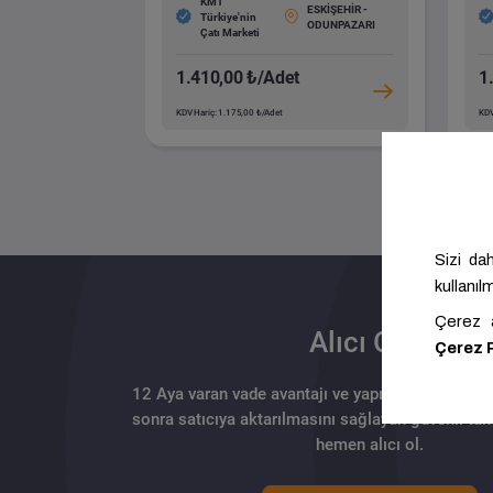
KMT
ESKİŞEHİR -
Türkiye'nin
ODUNPAZARI
Çatı Marketi
1.410,00 ₺/Adet
1
KDV Hariç: 1.175,00 ₺/Adet
KDV
Alıcı Olun
12 Aya varan vade avantajı ve yapılan ödemenin 
sonra satıcıya aktarılmasını sağlayan güvenli tahs
hemen alıcı ol.