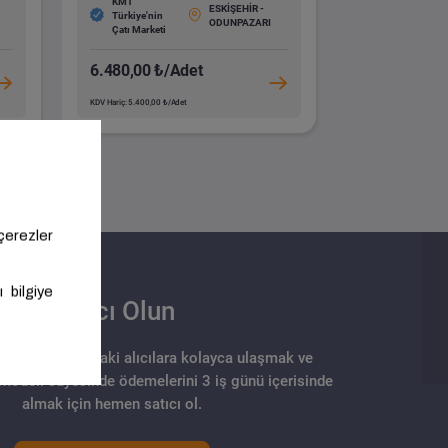
KMT
ESKİŞEHİR -
Türkiye'nin
ODUNPAZARI
Çatı Marketi
6.480,00 ₺/Adet
KDV Hariç: 5.400,00 ₺/Adet
Satıcı Olun
arklı noktalarındaki alıcılara kolayca ulaşmak ve
 modeli sayesinde ödemelerini 3 iş günü içerisinde
almak için hemen satıcı ol.