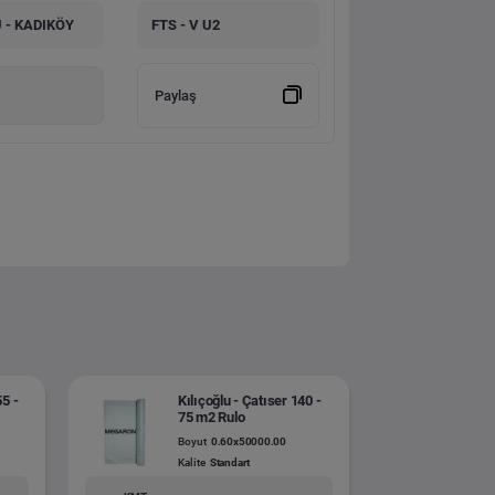
 - KADIKÖY
FTS - V U2
Paylaş
55 -
Kılıçoğlu - Çatıser 140 -
75 m2 Rulo
Boyut
0.60x50000.00
Kalite
Standart