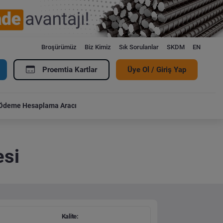
Broşürümüz
Biz Kimiz
Sık Sorulanlar
SKDM
EN
Proemtia Kartlar
Üye Ol / Giriş Yap
Ödeme Hesaplama Aracı
esi
Kalite: