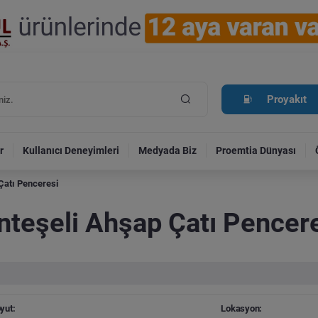
Proyakıt
r
Kullanıcı Deneyimleri
Medyada Biz
Proemtia Dünyası
Çatı Penceresi
nteşeli Ahşap Çatı Pencer
yut:
Lokasyon: