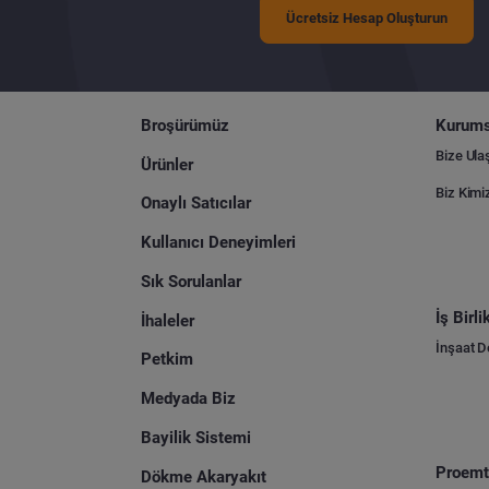
Ücretsiz Hesap Oluşturun
Broşürümüz
Kurums
Bize Ula
Ürünler
Biz Kimi
Onaylı Satıcılar
Kullanıcı Deneyimleri
Sık Sorulanlar
İş Birl
İhaleler
İnşaat 
Petkim
Medyada Biz
Bayilik Sistemi
Proemti
Dökme Akaryakıt