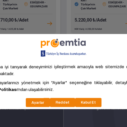
KMT
KMT
ESKİŞEHİR -
ESKİŞEHİR -
Türkiye'nin
Türkiye'nin
ODUNPAZARI
ODUNPAZARI
Çatı Marketi
Çatı Marketi
.710,00 ₺/Adet
5.220,00 ₺/Adet
 Hariç: 1.425,00 ₺/Adet
KDV Hariç: 4.350,00 ₺/Adet
Tümünü Gör
ürün tesliminden
Türkiye’nin f
ilat imkanı için
güvenli tahsilat