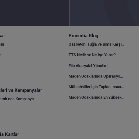
al
Proemtia Blog
şın
Gazbeton, Tuğla ve Bims Karşılaştırması: Hangisi Daha Avantajlı?
z
TTS Nedir ve Ne İşe Yarar?
Filo Akaryakıt Yönetimi
Maden Ocaklarında Operasyonel Verimlilik Nasıl Arttırılır?
Müteahhitler İçin Toptan İnşaat Malzemesi Satın Alma Rehberi
ikleri ve Kampanyalar
Maden Ocaklarında En Yüksek Gider Kalemleri Nelerdir?
Demirinde Kampanya
a Kartlar