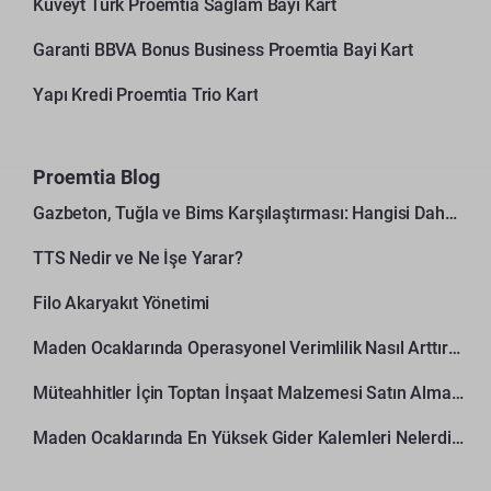
Kuveyt Türk Proemtia Sağlam Bayi Kart
Garanti BBVA Bonus Business Proemtia Bayi Kart
Yapı Kredi Proemtia Trio Kart
Proemtia Blog
Gazbeton, Tuğla ve Bims Karşılaştırması: Hangisi Daha Avantajlı?
TTS Nedir ve Ne İşe Yarar?
Filo Akaryakıt Yönetimi
Maden Ocaklarında Operasyonel Verimlilik Nasıl Arttırılır?
Müteahhitler İçin Toptan İnşaat Malzemesi Satın Alma Rehberi
Maden Ocaklarında En Yüksek Gider Kalemleri Nelerdir?