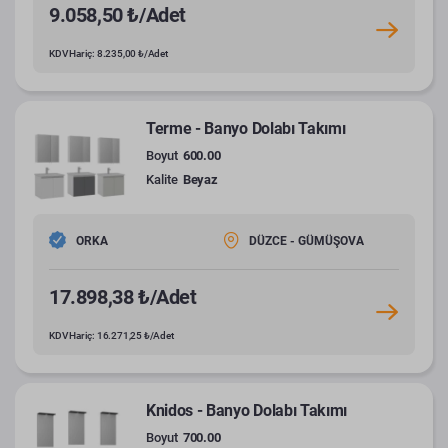
9.058,50 ₺/Adet
KDV Hariç: 8.235,00 ₺/Adet
Terme - Banyo Dolabı Takımı
Boyut
600.00
Kalite
Beyaz
ORKA
DÜZCE - GÜMÜŞOVA
17.898,38 ₺/Adet
KDV Hariç: 16.271,25 ₺/Adet
Knidos - Banyo Dolabı Takımı
Boyut
700.00