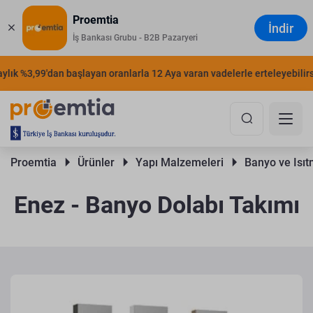
Proemtia
İndir
İş Bankası Grubu - B2B Pazaryeri
ık %3,99'dan başlayan oranlarla 12 Aya varan vadelerle erteleyebilirsini
Proemtia 
Ürünler 
Yapı Malzemeleri 
Banyo ve Isıt
Enez - Banyo Dolabı Takımı