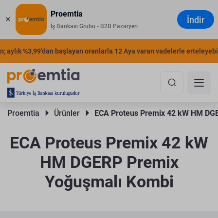
Proemtia
İndir
İş Bankası Grubu - B2B Pazaryeri
; aylık %3,99'dan başlayan oranlarla 12 Aya varan vadelerle erteleyebili
Proemtia 
Ürünler 
ECA Proteus Premix 42 kW HM DG
ECA Proteus Premix 42 kW
HM DGERP Premix
Yoğuşmalı Kombi