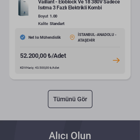
Vaillant - Eloblock Ve 18 380V Sadece
Isıtma 3 Fazlı Elektrikli Kombi
Boyut
1.00
Kalite
Standart
İSTANBUL-ANADOLU -
Net Isı Mühendislik
ATAŞEHİR
52.200,00 ₺/Adet
KDV Hariç: 43.500,00 ₺/Adet
Tümünü Gör
Alıcı Olun