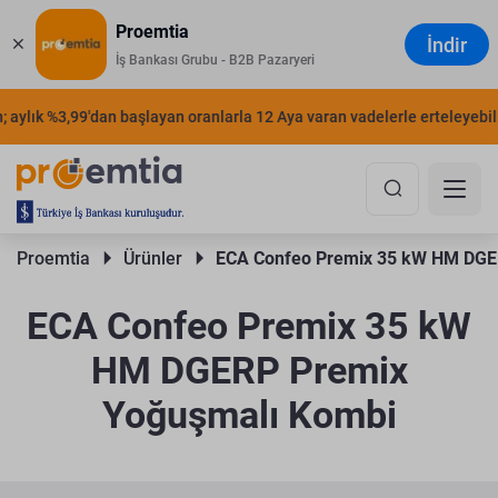
Proemtia
İndir
İş Bankası Grubu - B2B Pazaryeri
aylık %3,99'dan başlayan oranlarla 12 Aya varan vadelerle erteleyebilirs
Proemtia 
Ürünler 
ECA Confeo Premix 35 kW HM DGE
ECA Confeo Premix 35 kW
HM DGERP Premix
Yoğuşmalı Kombi