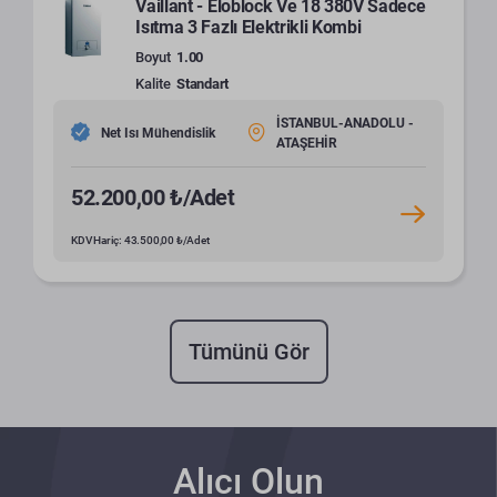
Vaillant - Eloblock Ve 18 380V Sadece
Isıtma 3 Fazlı Elektrikli Kombi
Boyut
1.00
Kalite
Standart
İSTANBUL-ANADOLU -
Net Isı Mühendislik
ATAŞEHİR
52.200,00 ₺/Adet
KDV Hariç: 43.500,00 ₺/Adet
Tümünü Gör
Alıcı Olun