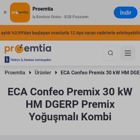
Proemtia
İndir
İş Bankası Grubu - B2B Pazaryeri
ylık %3,99'dan başlayan oranlarla 12 Aya varan vadelerle erteleyebilirsi
Proemtia 
Ürünler 
ECA Confeo Premix 30 kW HM DGE
ECA Confeo Premix 30 kW
HM DGERP Premix
Yoğuşmalı Kombi