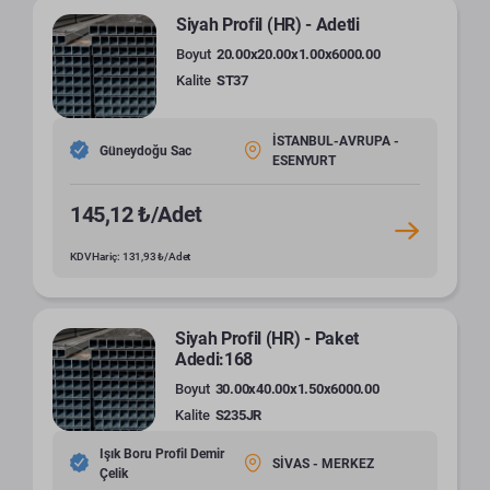
Siyah Profil (HR) - Adetli
Boyut
20.00x20.00x1.00x6000.00
Kalite
ST37
İSTANBUL-AVRUPA -
Güneydoğu Sac
ESENYURT
145,12 ₺/Adet
KDV Hariç: 131,93 ₺/Adet
Siyah Profil (HR) - Paket
Adedi:168
Boyut
30.00x40.00x1.50x6000.00
Kalite
S235JR
Işık Boru Profil Demir
SİVAS - MERKEZ
Çelik