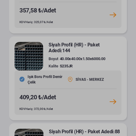
357,58 ₺/Adet
KDV Hariç: 325,07 ₺/Adet
Siyah Profil (HR) - Paket
Adedi:144
Boyut
40.00x40.00x1.50x6000.00
Kalite
S235JR
Işık Boru Profil Demir
SİVAS - MERKEZ
Çelik
409,20 ₺/Adet
KDV Hariç: 372,00 ₺/Adet
Siyah Profil (HR) - Paket Adedi:88