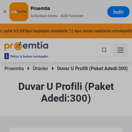
Proemtia
İndir
İş Bankası Grubu - B2B Pazaryeri
 aylık %3,99'dan başlayan oranlarla 12 Aya varan vadelerle erteleyebilir
Proemtia 
Ürünler 
Duvar U Profili (Paket Adedi:300)
Duvar U Profili (Paket
Adedi:300)