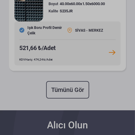
Boyut
40.00x60.00x1.50x6000.00
Kalite
S235JR
Işık Boru Profil Demir
SİVAS - MERKEZ
Çelik
521,66 ₺/Adet
KDV Hariç: 474,24 ₺/Adet
Tümünü Gör
Alıcı Olun