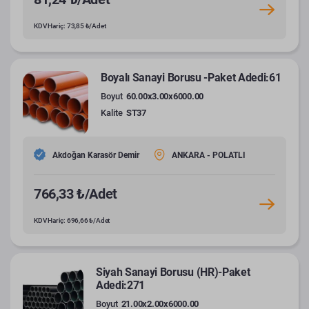
KDV Hariç: 73,85 ₺/Adet
Boyalı Sanayi Borusu -Paket Adedi:61
Boyut
60.00x3.00x6000.00
Kalite
ST37
Akdoğan Karasör Demir
ANKARA - POLATLI
766,33 ₺/Adet
KDV Hariç: 696,66 ₺/Adet
Siyah Sanayi Borusu (HR)-Paket
Adedi:271
Boyut
21.00x2.00x6000.00