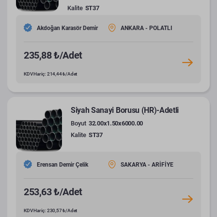
Kalite
ST37
Akdoğan Karasör Demir
ANKARA - POLATLI
235,88 ₺/Adet
KDV Hariç: 214,44 ₺/Adet
Siyah Sanayi Borusu (HR)-Adetli
Boyut
32.00x1.50x6000.00
Kalite
ST37
Erensan Demir Çelik
SAKARYA - ARİFİYE
253,63 ₺/Adet
KDV Hariç: 230,57 ₺/Adet