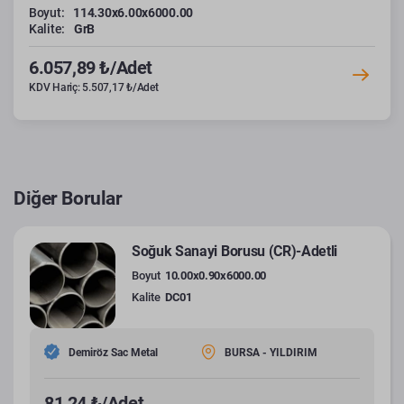
Boyut:
114.30x6.00x6000.00
Kalite:
GrB
6.057,89 ₺/Adet
KDV Hariç: 5.507,17 ₺/Adet
Diğer Borular
Soğuk Sanayi Borusu (CR)-Adetli
Boyut
10.00x0.90x6000.00
Kalite
DC01
Demiröz Sac Metal
BURSA - YILDIRIM
81,24 ₺/Adet