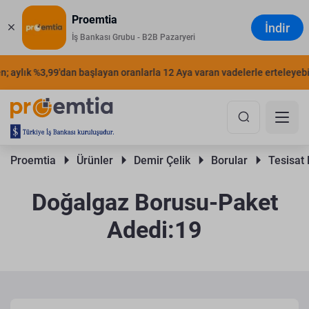
Proemtia
İndir
İş Bankası Grubu - B2B Pazaryeri
 aylık %3,99'dan başlayan oranlarla 12 Aya varan vadelerle erteleyebilir
Proemtia 
Ürünler 
Demir Çelik 
Borular 
Tesisat 
Doğalgaz Borusu-Paket
Adedi:19