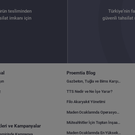
ürün tesliminden
Türkiye’nin f
ilat imkanı için
güvenli tahsilat
al
Proemtia Blog
şın
Gazbeton, Tuğla ve Bims Karşılaştırması: Hangisi Daha Avantajlı?
z
TTS Nedir ve Ne İşe Yarar?
Filo Akaryakıt Yönetimi
Maden Ocaklarında Operasyonel Verimlilik Nasıl Arttırılır?
Müteahhitler İçin Toptan İnşaat Malzemesi Satın Alma Rehberi
ikleri ve Kampanyalar
Maden Ocaklarında En Yüksek Gider Kalemleri Nelerdir?
Demirinde Kampanya