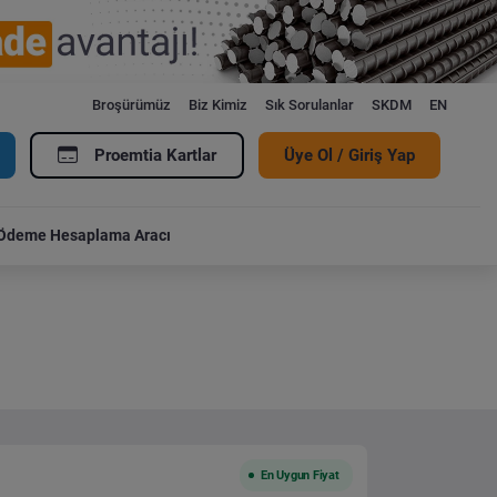
Broşürümüz
Biz Kimiz
Sık Sorulanlar
SKDM
EN
Proemtia Kartlar
Üye Ol / Giriş Yap
Ödeme Hesaplama Aracı
En Uygun Fiyat