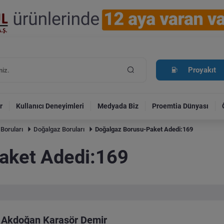
Proyakıt
r
Kullanıcı Deneyimleri
Medyada Biz
Proemtia Dünyası
 Boruları
Doğalgaz Boruları
Doğalgaz Borusu-Paket Adedi:169
aket Adedi:169
Akdoğan Karasör Demir