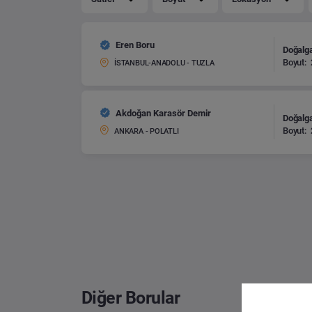
Eren Boru
Doğalg
Boyut:
İSTANBUL-ANADOLU - TUZLA
Akdoğan Karasör Demir
Doğalg
Boyut:
ANKARA - POLATLI
Diğer Borular