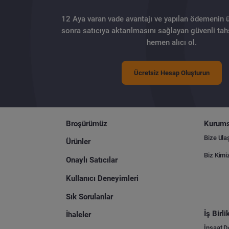
12 Aya varan vade avantajı ve yapılan ödemenin 
sonra satıcıya aktarılmasını sağlayan güvenli tahs
hemen alıcı ol.
Ücretsiz Hesap Oluşturun
Broşürümüz
Kurums
Bize Ula
Ürünler
Biz Kimi
Onaylı Satıcılar
Kullanıcı Deneyimleri
Sık Sorulanlar
İş Birl
İhaleler
İnşaat 