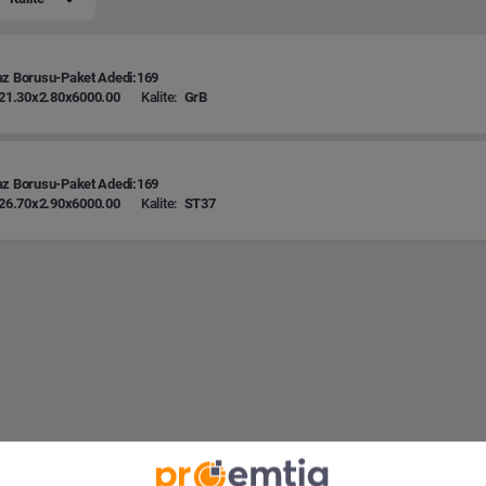
az Borusu-Paket Adedi:169
21.30x2.80x6000.00
Kalite:
GrB
az Borusu-Paket Adedi:169
26.70x2.90x6000.00
Kalite:
ST37