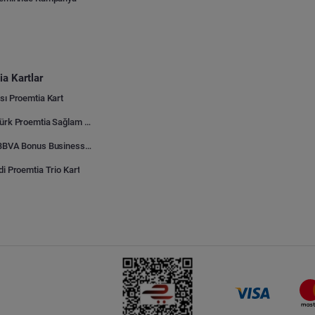
a Kartlar
sı Proemtia Kart
Kuveyt Türk Proemtia Sağlam Bayi Kart
Garanti BBVA Bonus Business Proemtia Bayi Kart
di Proemtia Trio Kart