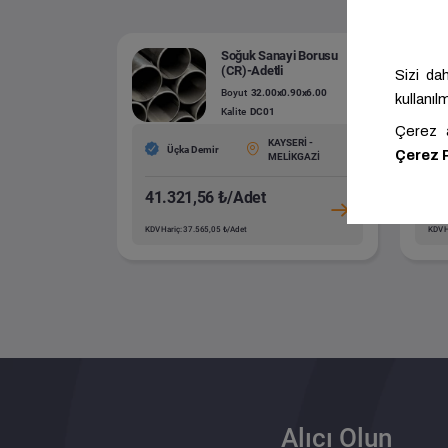
Soğuk Sanayi Borusu
(CR)-Adetli
Boyut
32.00x0.90x6.00
Kalite
DC01
KAYSERİ -
Üçka Demir
MELİKGAZİ
41.321,56 ₺/Adet
76
KDV Hariç: 37.565,05 ₺/Adet
KDV H
Alıcı Olun