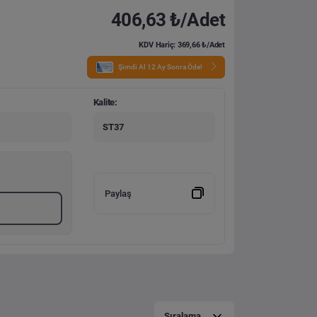
406,63 ₺/Adet
KDV Hariç: 369,66 ₺/Adet
Şimdi Al 12 Ay Sonra Öde!
Kalite:
ST37
Paylaş
Sıralama