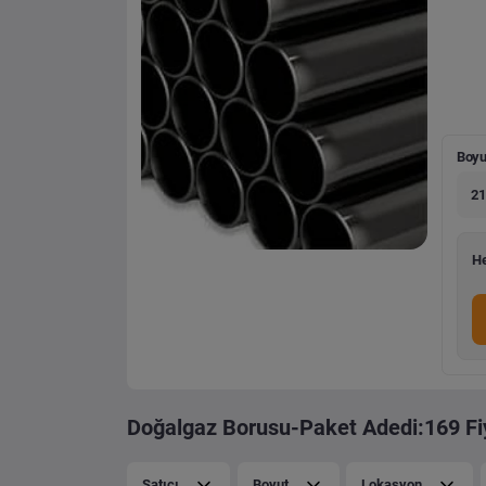
Boyu
21
He
Doğalgaz Borusu-Paket Adedi:169 Fiy
Satıcı
Boyut
Lokasyon