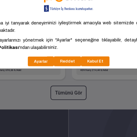
Boyalı Sanayi Borusu -
Siyah Sanayi Borusu 
Paket Adedi:61
Paket Adedi:271
Boyut
60.00x3.00x6000.00
Boyut
21.00x2.00x6000.0
Kalite
ST37
Kalite
ST37
Akdoğan
ANKARA -
Akdoğan
ANKARA -
Karasör Demir
POLATLI
Karasör Demir
POLATLI
6,33 ₺/Adet
235,88 ₺/Adet
ariç: 696,66 ₺/Adet
KDV Hariç: 214,44 ₺/Adet
Tümünü Gör