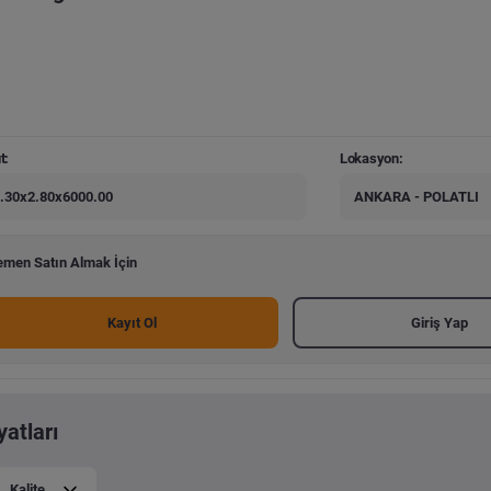
t:
Lokasyon:
.30x2.80x6000.00
ANKARA - POLATLI
men Satın Almak İçin
Kayıt Ol
Giriş Yap
atları
Kalite