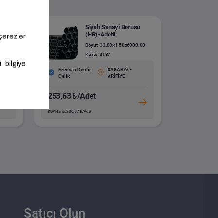
(HR)-
Siyah Sanayi Borusu
(HR)-Adetli
0
Boyut
32.00x1.50x6000.00
Kalite
ST37
Erensan Demir
SAKARYA -
Çelik
ARİFİYE
253,63 ₺/Adet
KDV Hariç: 230,57 ₺/Adet
Satıcı Olun