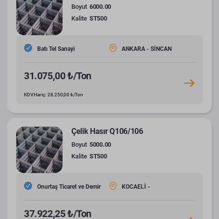
Boyut
6000.00
Kalite
ST500
Batı Tel Sanayi
ANKARA - SİNCAN
31.075,00 ₺/Ton
KDV Hariç: 28.250,00 ₺/Ton
Çelik Hasır Q106/106
Boyut
5000.00
Kalite
ST500
Onurtaş Ticaret ve Demir
KOCAELİ -
37.922,25 ₺/Ton