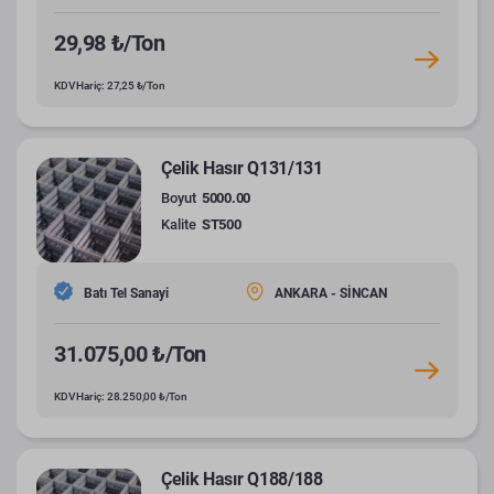
29,98 ₺/Ton
KDV Hariç: 27,25 ₺/Ton
Çelik Hasır Q131/131
Boyut
5000.00
Kalite
ST500
Batı Tel Sanayi
ANKARA - SİNCAN
31.075,00 ₺/Ton
KDV Hariç: 28.250,00 ₺/Ton
Çelik Hasır Q188/188