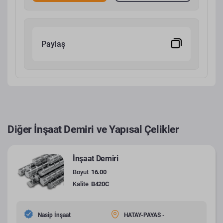
Paylaş
Diğer İnşaat Demiri ve Yapısal Çelikler
İnşaat Demiri
Boyut
16.00
Kalite
B420C
Nasip İnşaat
HATAY-PAYAS -