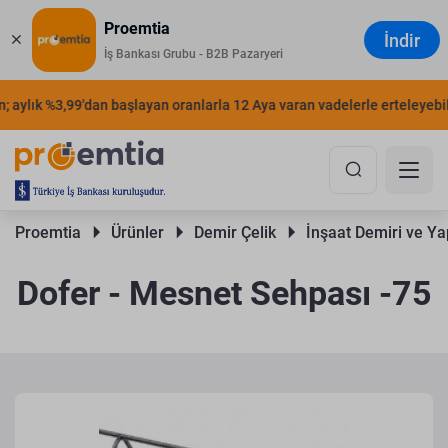
Proemtia
İndir
İş Bankası Grubu - B2B Pazaryeri
 aylık %3,99'dan başlayan oranlarla 12 Aya varan vadelerle erteleyebilir
Proemtia 
Ürünler 
Demir Çelik 
İnşaat Demiri ve Yap
Dofer - Mesnet Sehpası -75