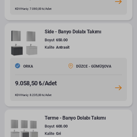
KDV Hariç: 7.080,00 ₺/Adet
Side - Banyo Dolabı Takımı
Boyut
650.00
Kalite
Antrasit
ORKA
DÜZCE - GÜMÜŞOVA
9.058,50 ₺/Adet
KDV Hariç: 8.235,00 ₺/Adet
Terme - Banyo Dolabı Takımı
Boyut
600.00
Kalite
Gri