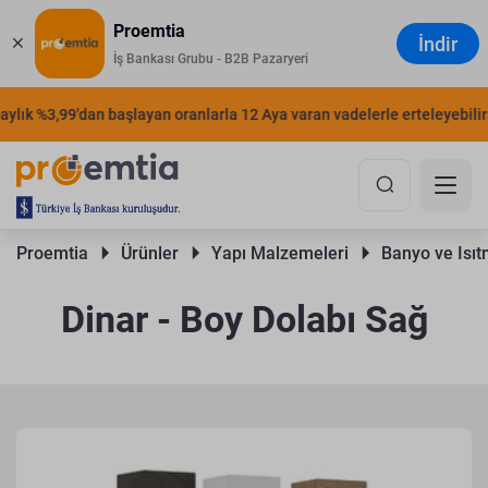
Proemtia
İndir
İş Bankası Grubu - B2B Pazaryeri
lık %3,99'dan başlayan oranlarla 12 Aya varan vadelerle erteleyebilirsi
Proemtia 
Ürünler 
Yapı Malzemeleri 
Banyo ve Isıt
Dinar - Boy Dolabı Sağ